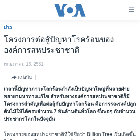
ลิ้งค์
เชื่อม
ต่อ
ข่าว
หน้าหลัก
ข้าม
โครงการต่อสู้ปัญหาโรคร้อนของ
ไป
โลก
องค์การสหประชาชาติ
เนื้อหา
เอเชีย
หลัก
พฤษภาคม 16, 2551
สหรัฐฯ
ข้าม
ไป
ไทย
แบ่งปัน
หน้า
ธุรกิจ
เวลานี้ปัญหาภาวะโลกร้อนกำลังเป็นปัญหาใหญ่ที่หลายฝ่าย
หลัก
พยายามหาทางแก้ไข สำหรับทางองค์การสหประชาชาติก็มี
ข้าม
วิทยาศาสตร์
โครงการสำคัญเพื่อต่อสู้กับปัญหาโลกร้อน คือการรณรงค์ปลูก
ไป
สังคมและสุขภาพ
ต้นไม้ให้ได้ครบจำนวน 7 พันล้านต้นทั่วโลก ซึ่งพอๆ กับจำนวน
ที่
ประชากรโลกในปัจจุบัน
การ
ไลฟ์สไตล์
ค้นหา
ตรวจสอบข่าว
โครงการของสหประชาชาติที่ใช้ชื่อว่า Billion Tree เริ่มเกิดขึ้น