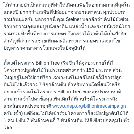
ไม้ทำลายป่าเป็นสาเหตุที่ทำให้เกิดมลพิษในอากาศมากที่สุดใน
แต่ละปี มากกว่ามลพิษที่ปล่อยมาจากยานพาหนะทุกประเภท
รวมกันนะครับ นอกจากนี้ คุณ Steiner บอกอีกว่า ต้นไม้ยังช่วย
รักษาความอุดมสมบูรณ์ของดิน แหล่งน้ำ และระบบนิเวศน์โดย
รวมรวมทั้งพื้นที่ทางการเกษตร จึงกล่าวได้ว่าต้นไม้เป็นปัจจัย
สำคัญที่สามารถช่วยเพิ่มผลผลิตทางการเกษตร และแก้ไข
ปัญหาราคาอาหารโลกแพงในปัจจุบันได้
ตั้งแต่โครงการ Billion Tree เริ่มขึ้น ได้จุดประกายให้มี
โครงการปลูกต้นไม้ในประเทศต่างๆกว่า 150 ประเทศ ส่วน
ใหญ่อยู่ในทวีปอาฟริกา เฉพาะแค่ในเอธิโอเปียก็มีการปลูก
ต้นไม้ไปแล้วราว 7 ร้อยล้านต้น สำหรับท่านใดที่สนใจหรือ
อยากเข้าร่วมในโครงการ Billion Tree ของสหประชาชาติ
สามารถเข้าไปหาข้อมูลเพิ่มเติมได้ที่เว็บไซต์โครงการสิ่ง
แวดล้อมสหประชาชาติ
www.unep.org/billiontreecampaign
ครับ (ซ้ำ) แต่ถึงจะไม่ได้เข้าร่วมโครงการก็ลงมือปลูกต้นไม้ได้
1 คน 1 ต้น 7 พันล้านคนก็ 7 พันล้านต้น ให้สีเขียวปกคลุมไปทั่ว
โลก