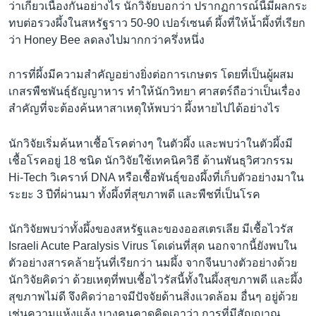
ว่าเกี่ยวเนื่องกันอย่างไร นักวิจัยบอกว่า ปรากฏการณ์นี้มีผลกระ
ทบต่อรวงผึ้งในสหรัฐราว 50-90 เปอร์เซนต์ ผึ้งที่ให้น้ำผึ้งที่เรียก
ว่า Honey Bee ลดลงไปมากกว่าครึ่งหนึ่ง
การที่ผึ้งมีความสำคัญอย่างยิ่งต่อการเกษตร โดยที่เป็นผู้ผสม
เกสรพืชพันธุ์ธัญญาหาร ทำให้นักวิทยา ศาสตร์ถือว่าเป็นเรื่อง
สำคัญที่จะต้องค้นหาสาเหตุให้พบว่า ผึ้งหายไปได้อย่างไร
นักวิจัยเริ่มค้นหาเชื้อโรคต่างๆ ในตัวผึ้ง และพบว่าในตัวผึ้งมี
เชื้อโรคอยู่ 18 ชนิด นักวิจัยใช้เทคนิควิธี ด้านพันธุวิศวกรรม
Hi-Tech วิเคราห์ DNA หรือเชื้อพันธุ์ของผึ้งที่เก็บตัวอย่างมาใน
ระยะ 3 ปีที่ผ่านมา ทั้งผึ้งที่สุขภาพดี และพืชที่เป็นโรค
นักวิจัยพบว่าทั้งผึ้งของสหรัฐและของออสเตรเลีย มีเชื้อไวรัส
Israeli Acute Paralysis Virus โดเด่นที่สุด นอกจากนี้ยังพบใน
ตัวอย่างสารคล้ายวุ้นที่เรียกว่า นมผึ้ง จากจีนบางตัวอย่างด้วย
นักวิจัยคิดว่า ด้วยเหตุที่พบเชื้อไวรัสนี้ทั้งในผึ้งสุขภาพดี และผึ้ง
สุขภาพไม่ดี จึงคิดว่าอาจมีปัจจัยด้านสิ่งแวดล้อม อื่นๆ อยู่ด้วย
เช่นความแห้งแล้ง บางคนคาดคิดเอาว่า การที่มีสัญญาณ