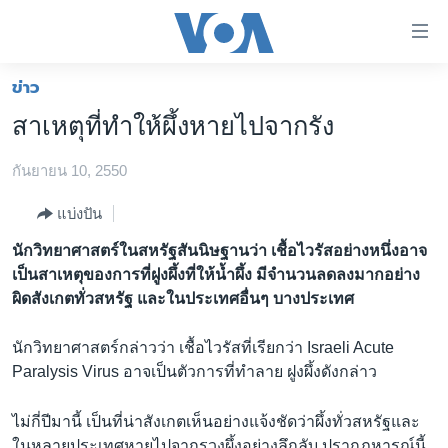
ลิ้งค์
เชื่อม
ต่อ
ข่าว
หน้าหลัก
ข้าม
สาเหตุที่ทำให้ผึ้งหายไปจากรัง
ไป
โลก
เนื้อหา
กันยายน 10, 2550
เอเชีย
หลัก
สหรัฐฯ
ข้าม
แบ่งปัน
ไป
ไทย
นักวิทยาศาสตร์ในสหรัฐสันนิษฐานว่า เชื้อไวรัสอย่างหนึ่งอาจ
หน้า
เป็นสาเหตุของการที่ฝูงผึ้งที่ให้น้ำผึ้ง มีจำนวนลดลงมากอย่าง
ธุรกิจ
หลัก
ผิดสังเกตทั่วสหรัฐ และในประเทศอื่นๆ บางประเทศ
ข้าม
วิทยาศาสตร์
ไป
นักวิทยาศาสตร์กล่าวว่า เชื้อไวรัสที่เรียกว่า Israeli Acute
สังคมและสุขภาพ
ที่
Paralysis Virus อาจเป็นตัวการที่ทำลาย ฝูงผึ้งดังกล่าว
การ
ไลฟ์สไตล์
ค้นหา
ไม่กี่ปีมานี้ เป็นที่น่าสังเกตเห็นอย่างแจ้งชัดว่าผึ้งทั่วสหรัฐและ
ตรวจสอบข่าว
ในหลายประเทศหายไปจากรวงผึ้งอย่างลึกลับ ปรากฏหารณ์นี้