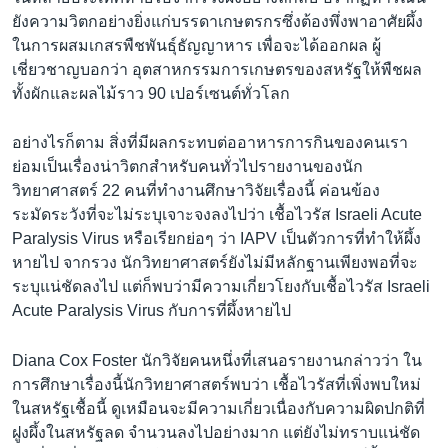
เรียนรู้ภาษาอังกฤษ
ยังความวิตกอย่างยิ่งแก่บรรดาเกษตรกรซึ่งต้องพึ่งพาอาศัยผึ้ง
ในการผสมเกสรพืชพันธุ์ธัญญาหาร เพื่อจะได้ออกผล ผู้
พอดคาสต์
เชี่ยวชาญบอกว่า อุตสาหกรรมการเกษตรของสหรัฐให้พืชผล
ทั้งผักและผลไม้ราว 90 เปอร์เซนต์ทั่วโลก
ติดตามเรา
อย่างไรก็ตาม สิ่งที่มีผลกระทบต่ออาหารการกินของคนเรา
ย่อมเป็นเรื่องน่าวิตกสำหรับคนทั่วไปรายงานของนัก
วิทยาศาสตร์ 22 คนที่ทำงานศึกษาวิจัยเรื่องนี้ ค่อนข้อง
เลือกภาษา
ระมัดระวังที่จะไม่ระบุเจาะจงลงไปว่า เชื้อไวรัส Israeli Acute
Paralysis Virus หรือเรียกย่อๆ ว่า IAPV เป็นตัวการที่ทำให้ผึ้ง
หายไป จากรวง นักวิทยาศาสตร์ยังไม่มีหลักฐานเพียงพอที่จะ
ระบุแน่ชัดลงไป แต่ก็พบว่ามีความเกี่ยวโยงกับเชื้อไวรัส Israeli
Acute Paralysis Virus กับการที่ผึ้งหายไป
Diana Cox Foster นักวิจัยคนหนึ่งที่เสนอรายงานกล่าวว่า ใน
การศึกษาเรื่องนี้นักวิทยาศาสตร์พบว่า เชื้อไวรัสที่เพิ่งพบใหม่
ในสหรัฐเชื้อนี้ ดูเหมือนจะมีความเกี่ยวเนื่องกับความผิดปกติที่
ฝูงผึ้งในสหรัฐลด จำนวนลงไปอย่างมาก แต่ยังไม่ทราบแน่ชัด