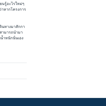
ียนรู้อะไรใหม่ๆ
ละว่าหากโครงการ
เดินทางมาสักกา
า จะสามารถนำมา
น้ำหนักนั่นเอง