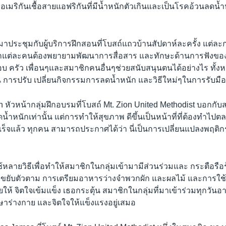
มริกันเชื้อสายแอฟริกันที่มีน้ำหนักตัวเกินและเป็นโรคอ้วนลดน้ำ
องมาประชุมกับผู้บริการฝึกสอนที่โบสถ์แถวบ้านสัปดาห์ละครั้ง แต่ละ
กแต่ละคนต้องพยายามพัฒนาการสื่อสาร และทักษะด้านการฟังของต
รอบ ครัว เพื่อนๆและสมาชิกคนอื่นๆช่วยสนับสนุนตนได้อย่างไร ทั้ง
ิน การปรับ เปลี่ยนกิจกรรมการลดน้ำหนัก และวิธีใหม่ๆในการรับมื
n หัวหน้ากลุ่มฝึกอบรมที่โบสถ์ Mt. Zion United Methodist บอกกับ
ดน้ำหนักเท่านั้น แต่การทำให้สุขภาพ ดีขึ้นเป็นหน้าที่ที่ต้องทำไปตล
็จแล้ว ทุกคน สามารถประกาศได้ว่า นี่เป็นการเปลี่ยนแปลงพฤติ
ง
หลายวิธีเพื่อทำให้สมาชิกในกลุ่มเข้ามามีส่วนร่วมและ กระตือรือร้
กขยับตัวตาม การเตรียมอาหารว่างจำพวกผัก และผลไม้ และการใช้
ให้ จิตใจเข้มแข็ง เธอกระตุ้น สมาชิกในกลุ่มที่มาเข้าร่วมทุกวันอ
ักษาร่างกาย และจิตใจให้แข็งแรงอยู่เสมอ