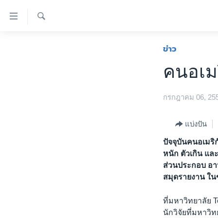
ลิ้งค์
เชื่อม
ค้นหา
ต่อ
หน้าหลัก
ข่าว
ข้าม
โลก
คนอเม
ไป
เอเชีย
เนื้อหา
หลัก
สหรัฐฯ
กรกฎาคม 06, 25
ข้าม
ไทย
ไป
แบ่งปัน
หน้า
ธุรกิจ
หลัก
ปัจจุบันคนอเมริก
วิทยาศาสตร์
ข้าม
หนัก ตัวเกิน แ
ไป
สังคมและสุขภาพ
ส่วนประกอบ อาห
ที่
สมุดรายงาน ในขณ
ไลฟ์สไตล์
การ
ตรวจสอบข่าว
ค้นหา
ที่มหาวิทยาลัย 
นักวิจัยที่มหาว