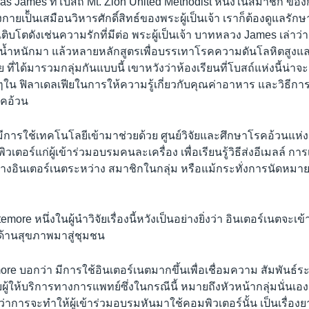
 James ที่โบสถ์ Mt. Zion United Methodist หนึ่งในสมาชิก ของ
กายเป็้นเสมือนวิหารศักดิ์สิทธ์ของพระผู้เป็นเจ้า เราก็ต้องดูแลรักษา
งเติบโตดังเช่นความรักที่มีต่อ พระผู้เป็นเจ้า บาทหลวง James เล่าว่า
ดน้ำหนักมา แล้วหลายหลักสูตรเพื่อบรรเทาโรคความดันโลหิตสูง
ย ที่ได้มารวมกลุ่มกันแบบนี้ เขาหวังว่าห้องเรียนที่โบสถ์แห่งนี้น่าจะเ
ๆใน ฟิลาเดลเฟียในการให้ความรู้เกี่ยวกับคุณค่าอาหาร และวิธีก
โรคอ้วน
งมีการใช้เทคโนโลยีเข้ามาช่วยด้วย ศูนย์วิจัยและศึกษาโรคอ้วนแห่
วเตอร์แก่ผู้เข้าร่วมอบรมคนละเครื่อง เพื่อเรียนรู้วิธีส่งอีเมลล์ ก
างอินเตอร์เนตระหว่าง สมาชิกในกลุ่ม หรือแม้กระทั่งการนัดหมา
emore หนึ่งในผู้นำวิจัยเรื่องนี้หวังเป็นอย่างยิ่งว่า อินเตอร์เนตจะเ
้านสุขภาพมาสู่ชุมชน
e บอกว่า มีการใช้อินเตอร์เนตมากขึ้นเพื่อเชื่อมความ สัมพันธ์ร
บผู้ให้บริการทางการแพทย์ซึ่งในกรณีนี้ หมายถึงหัวหน้ากลุ่มนั่นเอ
าการจะทำให้ผู้เข้าร่วมอบรมหันมาใช้คอมพิวเตอร์นั้น เป็นเรื่องย