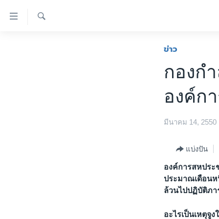
ลิ้งค์
เชื่อม
ค้นหา
ต่อ
หน้าหลัก
ข่าว
ข้าม
โลก
กองกำล
ไป
เอเชีย
เนื้อหา
องค์ก
หลัก
สหรัฐฯ
ข้าม
ไทย
ไป
มีนาคม 14, 2550
หน้า
ธุรกิจ
หลัก
วิทยาศาสตร์
แบ่งปัน
ข้าม
ไป
สังคมและสุขภาพ
องค์การสหประชา
ที่
ประมาณเดือนหนึ่
ไลฟ์สไตล์
การ
ล้วนไปปฏิบัติภาร
ตรวจสอบข่าว
ค้นหา
อะไรเป็นเหตุจู