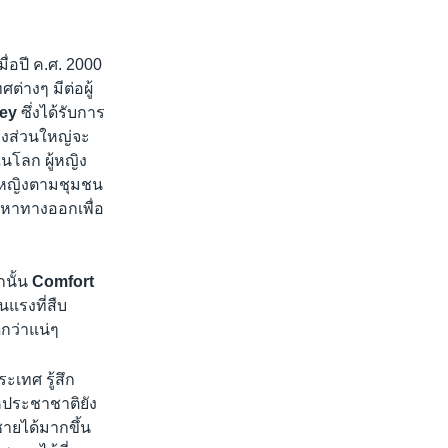
ื่อปี ค.ศ. 2000
่างๆ มีต่อผู้
tey
ซึ่งได้รับการ
หญิงส่วนใหญ่จะ
ในโลก ผู้หญิง
ผู้หญิงตามชุมชน
วงหาทางออกเพื่อ
กนั้น
Comfort
นแรงที่สืบ
ีกว่าแน่ๆ
ะเทศ รู้สึก
สหประชาชาติยัง
นชายได้มากขึ้น