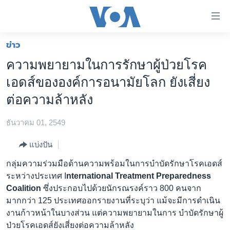
ลิ้งค์
เชื่อม
ต่อ
ข่าว
หน้าหลัก
ข้าม
ความพยายามในการรักษาผู้ป่วยโรค
ไป
โลก
เอดส์ขององค์การอนามัยโลก ยังเสี่ยง
เนื้อหา
เอเชีย
หลัก
ต่อความล้าหลัง
สหรัฐฯ
ข้าม
ไป
ธันวาคม 01, 2549
ไทย
หน้า
ธุรกิจ
แบ่งปัน
หลัก
ข้าม
วิทยาศาสตร์
กลุ่มความร่วมมือด้านความพร้อมในการบำบัดรักษาโรคเอดส์
ไป
ระหว่างประเทศ I
nternational Treatment Preparedness
สังคมและสุขภาพ
ที่
Coalition
ซึ่งประกอบไปด้วยนักรณรงค์ราว 800 คนจาก
การ
ไลฟ์สไตล์
มากกว่า 125 ประเทศออกรายงานที่ระบุว่า แม้จะมีการดำเนิน
ค้นหา
งานก้าวหน้าในบางส่วน แต่ความพยายามในการ บำบัดรักษาผู้
ตรวจสอบข่าว
ป่วยโรคเอดส์ยังเสี่ยงต่อความล้าหลัง