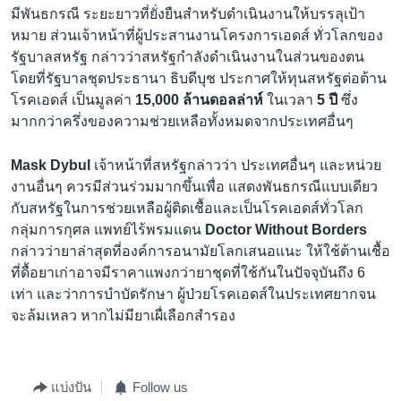
มีพันธกรณี ระยะยาวที่ยั่งยืนสำหรับดำเนินงานให้บรรลุเป้า
หมาย ส่วนเจ้าหน้าที่ผู้ประสานงานโครงการเอดส์ ทั่วโลกของ
รัฐบาลสหรัฐ กล่าวว่าสหรัฐกำลังดำเนินงานในส่วนของตน
โดยที่รัฐบาลชุดประธานา ธิบดีบุช ประกาศให้ทุนสหรัฐต่อต้าน
โรคเอดส์ เป็นมูลค่า
15,000 ล้านดอลล่าห์
ในเวลา
5 ปี
ซึ่ง
มากกว่าครึ่งของความช่วยเหลือทั้งหมดจากประเทศอื่นๆ
Mask Dybul
เจ้าหน้าที่สหรัฐกล่าวว่า ประเทศอื่นๆ และหน่วย
งานอื่นๆ ควรมีส่วนร่วมมากขึ้นเพื่อ แสดงพันธกรณีแบบเดียว
กับสหรัฐในการช่วยเหลือผู้ติดเชื้อและเป็นโรคเอดส์ทั่วโลก
กลุ่มการกุศล แพทย์ไร้พรมแดน
Doctor Without Borders
กล่าวว่ายาล่าสุดที่องค์การอนามัยโลกเสนอแนะ ให้ใช้ต้านเชื้อ
ที่ดื้อยาเก่าอาจมีราคาแพงกว่ายาชุดที่ใช้กันในปัจจุบันถึง 6
เท่า และว่าการบำบัดรักษา ผู้ป่วยโรคเอดส์ในประเทศยากจน
จะล้มเหลว หากไม่มียาเผื่เลือกสำรอง
แบ่งปัน
Follow us