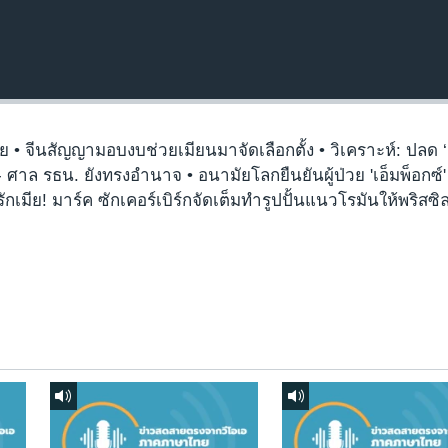
สเซีย • จีนสัญญามอบงบช่วยเมียนมาจัดเลือกตั้ง • วิเคราะห์: ปลด
ว - ศาล รธน. ยังทรงอำนาจ • อนามัยโลกยืนยันผู้ป่วย 'เอ็มพ็อกซ์
กเมีย! มาร์ค ซักเคอร์เบิร์กจัดเต็มทำรูปปั้นแนวโรมันให้พริสซิ