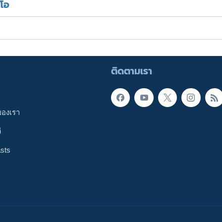
ีโอ
ติดตามเรา
ของเรา
ี
sts