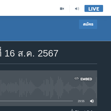
LIVE
สมัคร
่ 16 ส.ค. 2567
EMBED
able
29:55