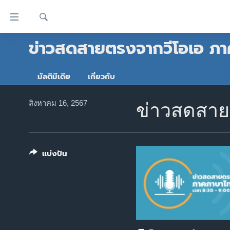
ลิ้งค์
เชื่อม
ค้นหา
ข่าวสดสายตรงจากวีโอเอ ภ
ต่อ
หน้าหลัก
ข้าม
โลก
ไป
มัลติมีเดีย
เกี่ยวกับ
เอเชีย
เนื้อหา
หลัก
สหรัฐฯ
สิงหาคม 16, 2567
ข่าวสดสายต
ข้าม
ไทย
ไป
หน้า
ธุรกิจ
หลัก
แบ่งปัน
วิทยาศาสตร์
ข้าม
ไป
สังคมและสุขภาพ
ที่
ไลฟ์สไตล์
การ
ตรวจสอบข่าว
ค้นหา