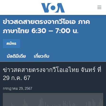
ลิ้งค์
เชื่อม
ข่าวสดสายตรงจากวีโอเอ ภาค
ต่อ
หน้าหลัก
ข้าม
ภาษาไทย 6:30 – 7:00 น.
ไป
โลก
เนื้อหา
สมัคร
เอเชีย
สมัคร
หลัก
สหรัฐฯ
ข้าม
มัลติมีเดีย
เกี่ยวกับ
Spotify
ไป
ไทย
หน้า
ธุรกิจ
หลัก
ข่าวสดสายตรงจากวีโอเอไทย จันทร์ ที่
สมัคร
ข้าม
วิทยาศาสตร์
29 ก.ค. 67
ไป
สังคมและสุขภาพ
ที่
กรกฎาคม 29, 2567
การ
ไลฟ์สไตล์
ค้นหา
ตรวจสอบข่าว