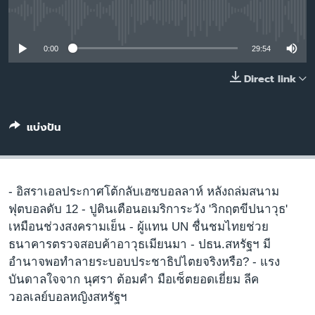
เรียนรู้ภาษาอังกฤษ
No media source currently available
พอดคาสต์
0:00
29:54
ติดตามเรา
Direct link
แบ่งปัน
เลือกภาษา
- อิสราเอลประกาศโต้กลับเฮซบอลลาห์ หลังถล่มสนาม
ฟุตบอลดับ 12 - ปูตินเตือนอเมริการะวัง 'วิกฤตขีปนาวุธ'
เหมือนช่วงสงครามเย็น - ผู้แทน UN ชื่นชมไทยช่วย
ธนาคารตรวจสอบค้าอาวุธเมียนมา - ปธน.สหรัฐฯ มี
อำนาจพอทำลายระบอบประชาธิปไตยจริงหรือ? - แรง
บันดาลใจจาก นุศรา ต้อมคำ มือเซ็ตยอดเยี่ยม ลีค
วอลเลย์บอลหญิงสหรัฐฯ