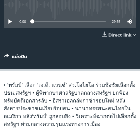
เรียนรู้ภาษาอังกฤษ
No media source currently available
พอดคาสต์
0:00
29:55
ติดตามเรา
Direct link
แบ่งปัน
เลือกภาษา
• ‘ทรัมป์’ เลือก ‘เจ.ดี. แวนซ์’ สว.โอไฮโอ ร่วมชิงชัยเลือกตั้ง
ปธน.สหรัฐฯ • ผู้พิพากษาศาลรัฐบาลกลางสหรัฐฯ ยกฟ้อง
ทรัมป์คดีเอกสารลับ • อิสราเอลถล่มกาซ่ารอบใหม่ หลัง
สังหารประชาชนเกือบร้อยคน • นานาทรรศนะคนไทยใน
อเมริกา หลัง‘ทรัมป์’ ถูกลอบยิง • วิเคราะห์ฉากต่อไปเลือกตั้ง
สหรัฐฯ ท่ามกลางความรุนเเรงทางการเมือง