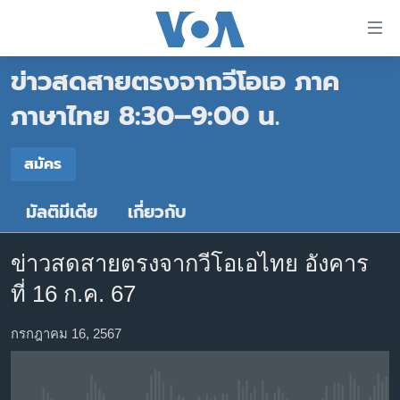
ลิ้งค์
เชื่อม
ข่าวสดสายตรงจากวีโอเอ ภาค
ต่อ
หน้าหลัก
ข้าม
ภาษาไทย 8:30–9:00 น.
ไป
โลก
เนื้อหา
สมัคร
เอเชีย
สมัคร
หลัก
สหรัฐฯ
ข้าม
มัลติมีเดีย
เกี่ยวกับ
สมัคร
ไป
ไทย
หน้า
ธุรกิจ
หลัก
ข่าวสดสายตรงจากวีโอเอไทย อังคาร
ข้าม
วิทยาศาสตร์
ที่ 16 ก.ค. 67
ไป
สังคมและสุขภาพ
ที่
กรกฎาคม 16, 2567
การ
ไลฟ์สไตล์
ค้นหา
ตรวจสอบข่าว