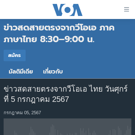
ลิ้งค์
เชื่อม
ข่าวสดสายตรงจากวีโอเอ ภาค
ต่อ
หน้าหลัก
ข้าม
ภาษาไทย 8:30–9:00 น.
ไป
โลก
เนื้อหา
สมัคร
เอเชีย
สมัคร
หลัก
สหรัฐฯ
ข้าม
มัลติมีเดีย
เกี่ยวกับ
สมัคร
ไป
ไทย
หน้า
ธุรกิจ
หลัก
ข่าวสดสายตรงจากวีโอเอ ไทย วันศุกร์
ข้าม
วิทยาศาสตร์
ที่ 5 กรกฎาคม 2567
ไป
สังคมและสุขภาพ
ที่
กรกฎาคม 05, 2567
การ
ไลฟ์สไตล์
ค้นหา
ตรวจสอบข่าว