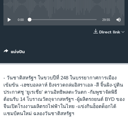
เรียนรู้ภาษาอังกฤษ
No media source currently available
พอดคาสต์
0:00
29:55
ติดตามเรา
Direct link
แบ่งปัน
เลือกภาษา
- วันชาติสหรัฐฯ ในขวบปีที่ 248 ในบรรยากาศการเมือง
เข้มข้น -เฮซบอลลาห์ ยิงจรวดถล่มอิสราเอล -สี จิ้นผิง-ปูติน
ประกาศชู ‘ยูเรเชีย’ คานอิทธิพลตะวันตก -กัมพูชาจัดพิธี
ต้อนรับ 14 โบราณวัตถุจากสหรัฐฯ -ผู้ผลิตรถยนต์ BYD ของ
จีนเปิดโรงงานผลิตรถไฟฟ้าในไทย -แข่งกินฮ็อตด็อกได้
เเชมป์คนใหม่ ฉลองวันชาติสหรัฐฯ