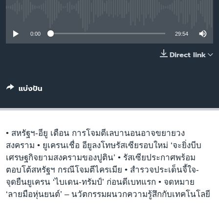
เรียนรู้ภาษาอังกฤษ
No media source currently available
พอดคาสต์
0:00
29:54
ติดตามเรา
Direct link
แบ่งปัน
เลือกภาษา
• สหรัฐฯ-อียู เตือน การโจมตีเลบานอนอาจขยายวง
สงคราม • ยูเครนเชื่อ อียูลงโทษรัสเซียรอบใหม่ ‘จะยิ่งบีบ
เศรษฐกิจยามสงครามของปูติน’ • รัสเซียประกาศพร้อม
ตอบโต้สหรัฐฯ กรณีโจมตีไครเมีย • สำรวจประเด็นจี้ใจ-
จุดยืนยูเครน ‘ไบเดน-ทรัมป์’ ก่อนดีเบทแรก • จดหมาย
‘ลายมือหุ่นยนต์’ – นวัตกรรมผนวกความรู้สึกกับเทคโนโลยี