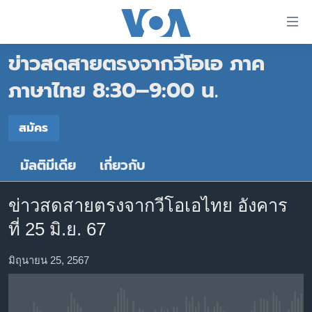
ลิ้งค์
เชื่อม
ข่าวสดสายตรงจากวีโอเอ ภาค
ต่อ
หน้าหลัก
ข้าม
ภาษาไทย 8:30–9:00 น.
ไป
โลก
เนื้อหา
สมัคร
เอเชีย
สมัคร
หลัก
สหรัฐฯ
ข้าม
มัลติมีเดีย
เกี่ยวกับ
สมัคร
ไป
ไทย
หน้า
ธุรกิจ
หลัก
ข่าวสดสายตรงจากวีโอเอไทย อังคาร
ข้าม
วิทยาศาสตร์
ที่ 25 มิ.ย. 67
ไป
สังคมและสุขภาพ
ที่
มิถุนายน 25, 2567
การ
ไลฟ์สไตล์
ค้นหา
ตรวจสอบข่าว