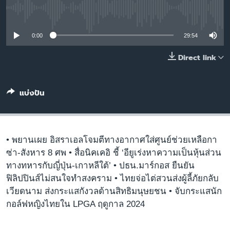
เรียนรู้ภาษาอังกฤษ
No media source currently available
พอดคาสต์
0:00
29:54
ติดตามเรา
Direct link
แบ่งปัน
เลือกภาษา
• พยานเผย อิสราเอลโจมตีทางอากาศใส่ศูนย์ช่วยเหลือกา
ซ่า-สังหาร 8 ศพ • สื่อนิคเคอิ ชี้ ‘อียูเร่งหาความเป็นหุ้นส่วน
ทางทหารกับญี่ปุ่น-เกาหลีใต้’ • ปธน.มาร์กอส ยืนยัน
ฟิลิปปินส์ไม่สนใจทำสงคราม • ไทยจ่อไต่สวนส่งผู้ลี้ภัยกลับ
เวียดนาม ส่งกระแสกังวลด้านสิทธิมนุษยชน • จับกระแสนัก
กอล์ฟหญิงไทยใน LPGA ฤดูกาล 2024