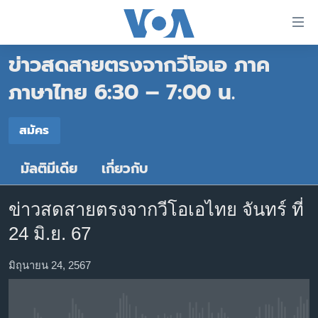
ลิ้งค์
เชื่อม
ข่าวสดสายตรงจากวีโอเอ ภาค
ต่อ
หน้าหลัก
ข้าม
ภาษาไทย 6:30 – 7:00 น.
ไป
โลก
เนื้อหา
สมัคร
เอเชีย
สมัคร
หลัก
สหรัฐฯ
ข้าม
มัลติมีเดีย
เกี่ยวกับ
Spotify
ไป
ไทย
หน้า
ธุรกิจ
หลัก
ข่าวสดสายตรงจากวีโอเอไทย จันทร์ ที่
สมัคร
ข้าม
วิทยาศาสตร์
24 มิ.ย. 67
ไป
สังคมและสุขภาพ
ที่
มิถุนายน 24, 2567
การ
ไลฟ์สไตล์
ค้นหา
ตรวจสอบข่าว