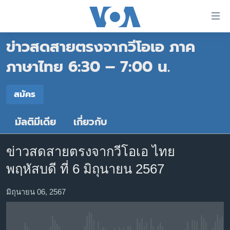
ลิ้งค์
เชื่อม
ข่าวสดสายตรงจากวีโอเอ ภาค
ต่อ
หน้าหลัก
ข้าม
ภาษาไทย 6:30 – 7:00 น.
ไป
โลก
เนื้อหา
สมัคร
เอเชีย
สมัคร
หลัก
สหรัฐฯ
ข้าม
มัลติมีเดีย
เกี่ยวกับ
Spotify
ไป
ไทย
หน้า
ธุรกิจ
หลัก
ข่าวสดสายตรงจากวีโอเอ ไทย
สมัคร
ข้าม
วิทยาศาสตร์
พฤหัสบดี ที่ 6 มิถุนายน 2567
ไป
สังคมและสุขภาพ
ที่
มิถุนายน 06, 2567
การ
ไลฟ์สไตล์
ค้นหา
ตรวจสอบข่าว