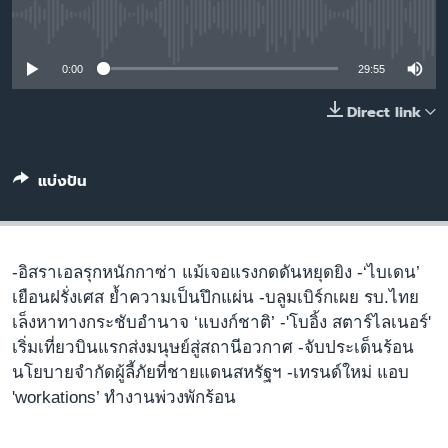
เรียนรู้ภาษาอังกฤษ
No media source currently available
พอดคาสต์
0:00
29:55
ติดตามเรา
Direct link
แบ่งปัน
เลือกภาษา
-อิสราเอลรุกหนักกาซ่า แม้เจอแรงกดดันหยุดยิง -‘ไบเดน’
เยือนฝรั่งเศส ย้ำความเป็นปึกแผ่น -บลูมเบิร์กเผย รบ.ไทย
เล็งหาทางกระชับอำนาจ ‘แบงก์ชาติ’ -'โบอิ้ง สตาร์ไลเนอร์'
เริ่มเที่ยวบินแรกส่งมนุษย์สู่สถานีอวกาศ -จับประเด็นร้อน
นโยบายจำกัดผู้ลี้ภัยที่ชายแดนสหรัฐฯ -เทรนด์ใหม่ แอบ
'workations’ ทำงานพ่วงพักร้อน