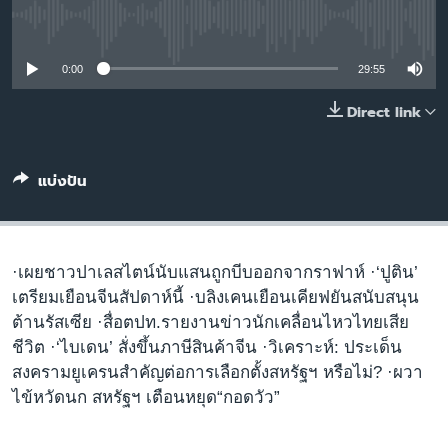
เรียนรู้ภาษาอังกฤษ
No media source currently available
พอดคาสต์
0:00
29:55
ติดตามเรา
Direct link
แบ่งปัน
เลือกภาษา
·เผยชาวปาเลสไตน์นับแสนถูกบีบออกจากราฟาห์ ·‘ปูติน’
เตรียมเยือนจีนสัปดาห์นี้ ·บลิงเคนเยือนเคียฟยันสนับสนุน
ต้านรัสเซีย ·สื่อตปท.รายงานข่าวนักเคลื่อนไหวไทยเสีย
ชีวิต ·‘ไบเดน’ สั่งขึ้นภาษีสินค้าจีน ·วิเคราะห์: ประเด็น
สงครามยูเครนสำคัญต่อการเลือกตั้งสหรัฐฯ หรือไม่? ·ผวา
ไข้หวัดนก สหรัฐฯ เตือนหยุด“กอดวัว”