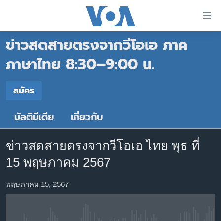
ลิ้งค์
เชื่อม
ข่าวสดสายตรงจากวีโอเอ ภาค
ต่อ
หน้าหลัก
ข้าม
ภาษาไทย 8:30–9:00 น.
ไป
โลก
เนื้อหา
สมัคร
เอเชีย
สมัคร
หลัก
สหรัฐฯ
ข้าม
มัลติมีเดีย
เกี่ยวกับ
สมัคร
ไป
ไทย
หน้า
ธุรกิจ
หลัก
ข่าวสดสายตรงจากวีโอเอ ไทย พุธ ที่
ข้าม
วิทยาศาสตร์
15 พฤษภาคม 2567
ไป
สังคมและสุขภาพ
ที่
พฤษภาคม 15, 2567
การ
ไลฟ์สไตล์
ค้นหา
ตรวจสอบข่าว