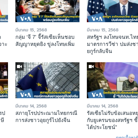
มีนาคม 15, 2568
มีนาคม 15, 2568
ค
กลุ่ม ‘จี 7’ จี้รัสเซียเห็นชอบ
สหรัฐฯ ลงโทษจนท.ไทย
จาะ
สัญญาหยุดยิง ขู่ลงโทษเพิ่ม
มาตรการวีซ่า ปมส่งชา
ยกูร์กลับจีน
มีนาคม 14, 2568
มีนาคม 14, 2568
โรป
สภายุโรปประณามไทยกรณี
รัสเซียไม่รับข้อเสนอหย
ษี
การส่งชาวอุยกูร์ไปยังจีน
กับยูเครนของสหรัฐฯ ชี้
ได้ประโยชน์”
ดูทุกเนื้อหา