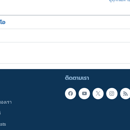
ีโอ
ติดตามเรา
ของเรา
ี
sts