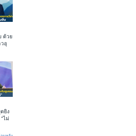
 ด้วย
วอุ
ุดยิง
 “ไม่
ย้อนหลัง