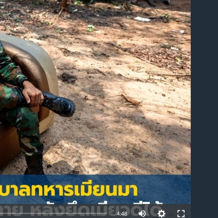
able
4:48