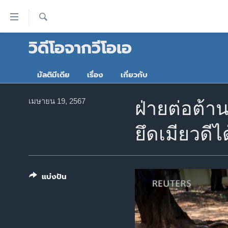
ลิ้งค์
เชื่อม
ค้นหา
วิดีโอจากวีโอเอ
ต่อ
หน้าหลัก
ข้าม
โลก
ไป
มัลติมีเดีย
เรื่อง
เกี่ยวกับ
เอเชีย
เนื้อหา
หลัก
สหรัฐฯ
เมษายน 19, 2567
ฝ่ายต่อต้
ข้าม
ไทย
ไป
ยึดเมียวดีได
หน้า
ธุรกิจ
หลัก
วิทยาศาสตร์
ข้าม
ไป
สังคมและสุขภาพ
แบ่งปัน
ที่
ไลฟ์สไตล์
การ
ตรวจสอบข่าว
ค้นหา