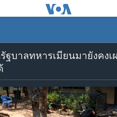
านรัฐบาลทหารเมียนมายังคงเ
้