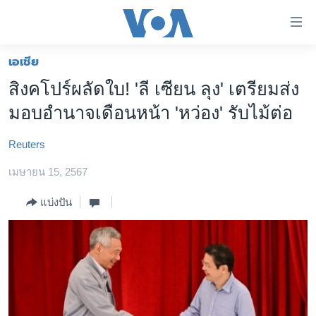
ลิ้งค์
เชื่อม
ต่อ
เอเชีย
หน้าหลัก
ข้าม
สิงคโปร์ผลัดใบ! 'ลี เซียน ลุง' เตรียมส่ง
ไป
โลก
มอบอำนาจเดือนหน้า 'หว่อง' รับไม้ต่อ
เนื้อหา
เอเชีย
หลัก
Reuters
สหรัฐฯ
ข้าม
ไป
เมษายน 15, 2567
ไทย
หน้า
ธุรกิจ
แบ่งปัน
หลัก
ข้าม
วิทยาศาสตร์
ไป
สังคมและสุขภาพ
ที่
การ
ไลฟ์สไตล์
ค้นหา
ตรวจสอบข่าว