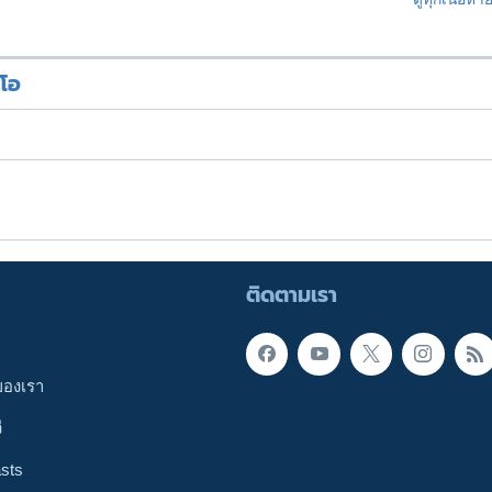
ีโอ
ติดตามเรา
ของเรา
ี
sts