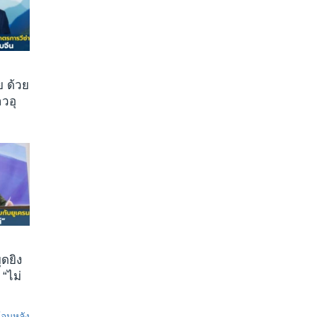
 ด้วย
วอุ
ุดยิง
 “ไม่
ย้อนหลัง