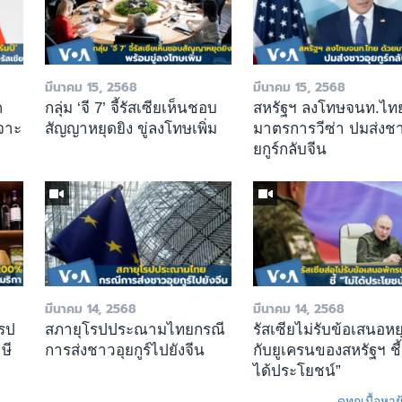
มีนาคม 15, 2568
มีนาคม 15, 2568
ค
กลุ่ม ‘จี 7’ จี้รัสเซียเห็นชอบ
สหรัฐฯ ลงโทษจนท.ไทย
จาะ
สัญญาหยุดยิง ขู่ลงโทษเพิ่ม
มาตรการวีซ่า ปมส่งชา
ยกูร์กลับจีน
มีนาคม 14, 2568
มีนาคม 14, 2568
โรป
สภายุโรปประณามไทยกรณี
รัสเซียไม่รับข้อเสนอหย
ษี
การส่งชาวอุยกูร์ไปยังจีน
กับยูเครนของสหรัฐฯ ชี้
ได้ประโยชน์”
ดูทุกเนื้อหา