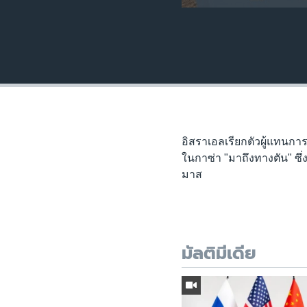
อิสราเอลเรียกตัวผู้แทนกา
ในกาซ่า "มาถึงทางตัน" ซึ
มาส
มัลติมีเดีย