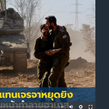
able
1:44