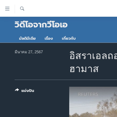
ลิ้งค์
เชื่อม
ค้นหา
วิดีโอจากวีโอเอ
ต่อ
หน้าหลัก
ข้าม
โลก
ไป
มัลติมีเดีย
เรื่อง
เกี่ยวกับ
เอเชีย
เนื้อหา
หลัก
สหรัฐฯ
มีนาคม 27, 2567
อิสราเอลถอ
ข้าม
ไทย
ไป
ฮามาส
หน้า
ธุรกิจ
หลัก
วิทยาศาสตร์
ข้าม
ไป
สังคมและสุขภาพ
แบ่งปัน
ที่
ไลฟ์สไตล์
การ
ตรวจสอบข่าว
ค้นหา