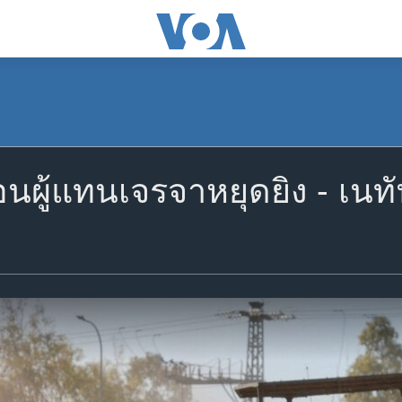
นผู้แทนเจรจาหยุดยิง - เนท