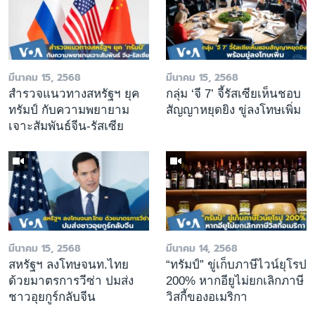
มีนาคม 15, 2568
มีนาคม 15, 2568
สำรวจแนวทางสหรัฐฯ ยุค
กลุ่ม ‘จี 7’ จี้รัสเซียเห็นชอบ
ทรัมป์ กับความพยายาม
สัญญาหยุดยิง ขู่ลงโทษเพิ่ม
เจาะสัมพันธ์จีน-รัสเซีย
มีนาคม 15, 2568
มีนาคม 14, 2568
สหรัฐฯ ลงโทษจนท.ไทย
“ทรัมป์” ขู่เก็บภาษีไวน์ยุโรป
ด้วยมาตรการวีซ่า ปมส่ง
200% หากอียูไม่ยกเลิกภาษี
ชาวอุยกูร์กลับจีน
วิสกี้ของอเมริกา