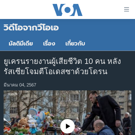
ลิ้งค์
เชื่อม
วิดีโอจากวีโอเอ
ต่อ
หน้าหลัก
ข้าม
ไป
โลก
มัลติมีเดีย
เรื่อง
เกี่ยวกับ
เนื้อหา
เอเชีย
หลัก
ยูเครนรายงานผู้เสียชีวิต 10 คน หลัง
สหรัฐฯ
ข้าม
รัสเซียโจมตีโอเดสซาด้วยโดรน
ไป
ไทย
หน้า
ธุรกิจ
มีนาคม 04, 2567
หลัก
ข้าม
วิทยาศาสตร์
ไป
สังคมและสุขภาพ
ที่
การ
ไลฟ์สไตล์
ค้นหา
No media source currently available
ตรวจสอบข่าว