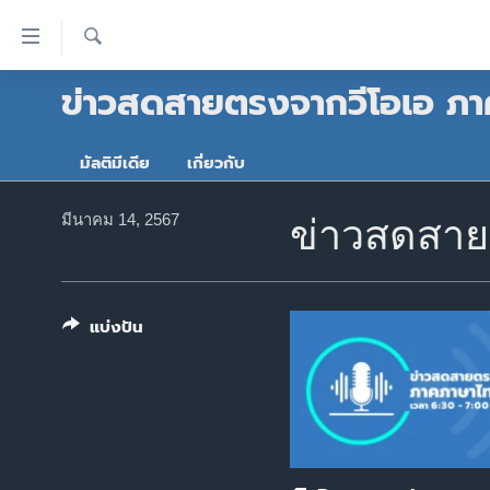
ลิ้งค์
เชื่อม
ค้นหา
ข่าวสดสายตรงจากวีโอเอ ภา
ต่อ
หน้าหลัก
ข้าม
โลก
ไป
มัลติมีเดีย
เกี่ยวกับ
เอเชีย
เนื้อหา
หลัก
สหรัฐฯ
มีนาคม 14, 2567
ข่าวสดสายต
ข้าม
ไทย
ไป
หน้า
ธุรกิจ
หลัก
แบ่งปัน
วิทยาศาสตร์
ข้าม
ไป
สังคมและสุขภาพ
ที่
ไลฟ์สไตล์
การ
ตรวจสอบข่าว
ค้นหา