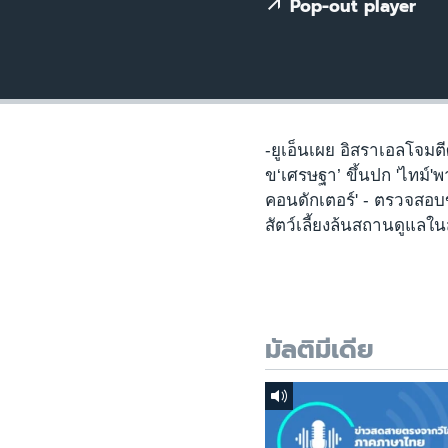
เรียนรู้ภาษาอังกฤษ
Pop-out player
พอดคาสต์
-ยูเอ็นเผย อิสราเอลโจมต
ข‘เศรษฐา’ ขึ้นปก 'ไทม์'
คอนดักเตอร์' - ตรวจสอบข
สัตว์เลี้ยงล้นสถานดูแลใ
มัลติมีเดีย