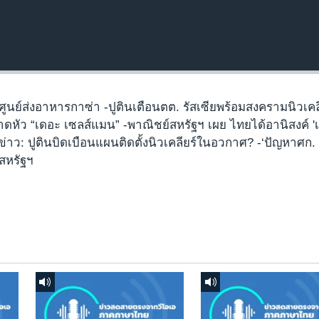
ีศูนย์ส่งอาหารกาซ่า -ปูตินเตือนตต. รัสเซียพร้อมสงครามนิวเคล
พาดหัว “เดอะ เซลส์แมน” -พาณิชย์สหรัฐฯ เผย ไทยได้อานิสงค์ '
่าว: ปูตินบิดเบือนแผนติดตั้งนิวเคลียร์ในอวกาศ? -‘ปัญหาศก. 
นสหรัฐฯ