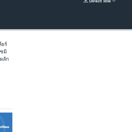
Direct link
EMBED
ียร์
เซมิ
ผลัก