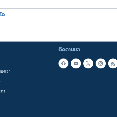
ีโอ
ติดตามเรา
ของเรา
ี
sts