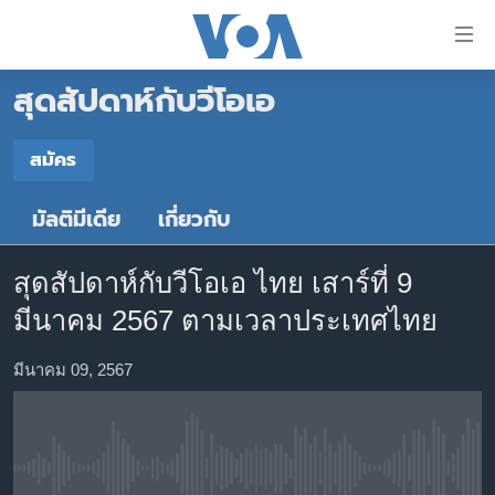
ลิ้งค์
เชื่อม
สุดสัปดาห์กับวีโอเอ
ต่อ
หน้าหลัก
ข้าม
ไป
โลก
สมัคร
เนื้อหา
สมัคร
เอเชีย
หลัก
มัลติมีเดีย
เกี่ยวกับ
สหรัฐฯ
ข้าม
Spotify
ไป
ไทย
สุดสัปดาห์กับวีโอเอ ไทย เสาร์ที่ 9
หน้า
ธุรกิจ
มีนาคม 2567 ตามเวลาประเทศไทย
หลัก
YouTube
ข้าม
วิทยาศาสตร์
มีนาคม 09, 2567
ไป
สังคมและสุขภาพ
สมัคร
ที่
การ
ไลฟ์สไตล์
ค้นหา
ตรวจสอบข่าว
No media source currently available