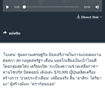
เรียนรู้ภาษาอังกฤษ
0:00
29:54
พอดคาสต์
Direct link
ติดตามเรา
แบ่งปัน
เลือกภาษา
‘ไบเดน’ ชูผลงานเศรษฐกิจ-ป้องเสรีภาพในการแถลงผลงาน
ต่อสภา สถานทูตสหรัฐฯ เตือน มอสโกเสี่ยงเป็นเป้าโจมตี
โดยกลุ่มสุดโต่ง เตรียมเปิด ‘ระเบียงความช่วยเหลือกาซ่า’
ผ่านไซปรัส บิตคอยน์ เด้งแตะ $70,000 ญี่ปุ่นผลิตเครื่อง
สร้างการ ‘ปวดประจำเดือน’ เสมือนจริง สิ้น “อาคิระ โตริยา
มะ” ผู้สร้างมังงะ “ดราก้อนบอล”