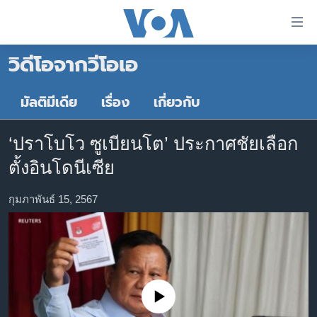
ลิ้งค์
เชื่อม
วิดีโอจากวีโอเอ
ต่อ
หน้าหลัก
ข้าม
ไป
โลก
มัลติมีเดีย
เรื่อง
เกี่ยวกับ
เนื้อหา
เอเชีย
หลัก
‘ปราโบโว ซูเบียนโต’ ประกาศชัยเลือก
สหรัฐฯ
ข้าม
ตั้งอินโดนีเซีย
ไป
ไทย
หน้า
ธุรกิจ
กุมภาพันธ์ 15, 2567
หลัก
ข้าม
วิทยาศาสตร์
ไป
สังคมและสุขภาพ
ที่
การ
ไลฟ์สไตล์
ค้นหา
No media source currently available
ตรวจสอบข่าว