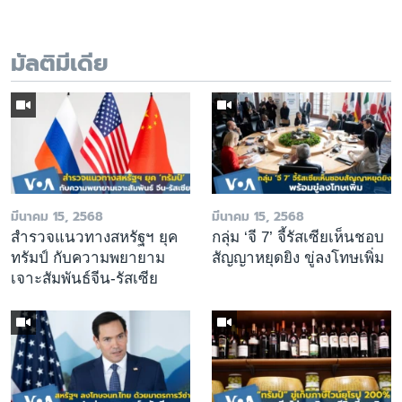
มัลติมีเดีย
มีนาคม 15, 2568
มีนาคม 15, 2568
สำรวจแนวทางสหรัฐฯ ยุค
กลุ่ม ‘จี 7’ จี้รัสเซียเห็นชอบ
ทรัมป์ กับความพยายาม
สัญญาหยุดยิง ขู่ลงโทษเพิ่ม
เจาะสัมพันธ์จีน-รัสเซีย