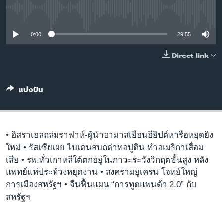
เรียนรู้ภาษาอังกฤษ
No media source currently available
พอดคาสต์
0:00
29:55
ติดตามเรา
Direct link
แบ่งปัน
เลือกภาษา
• อิสราเอลถล่มราฟาห์-ผู้นำฮามาสเยือนอียิปต์หารือหยุดยิง
ใหม่ • รัสเซียเผย ไบเดนสบถด่าทอปูติน ทำอเมริกาเสื่อม
เสีย • รพ.ทั่วเกาหลีใต้ตกอยู่ในภาวะระวังวิกฤตขั้นสูง หลัง
แพทย์แห่ประท้วงหยุดงาน • สงครามยูเครน โจทย์ใหญ่
การเมืองสหรัฐฯ • จีนฟื้นแผน “การทูตแพนด้า 2.0” กับ
สหรัฐฯ