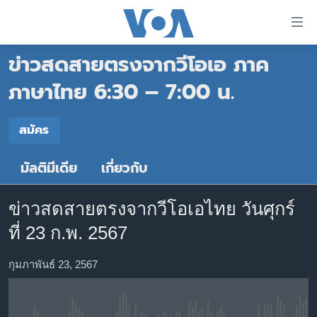
ลิ้งค์
เชื่อม
ข่าวสดสายตรงจากวีโอเอ ภาค
ต่อ
หน้าหลัก
ข้าม
ภาษาไทย 6:30 – 7:00 น.
ไป
โลก
เนื้อหา
สมัคร
เอเชีย
สมัคร
หลัก
สหรัฐฯ
ข้าม
มัลติมีเดีย
เกี่ยวกับ
Spotify
ไป
ไทย
หน้า
ธุรกิจ
หลัก
ข่าวสดสายตรงจากวีโอเอไทย วันศุกร์
สมัคร
ข้าม
วิทยาศาสตร์
ที่ 23 ก.พ. 2567
ไป
สังคมและสุขภาพ
ที่
กุมภาพันธ์ 23, 2567
การ
ไลฟ์สไตล์
ค้นหา
ตรวจสอบข่าว