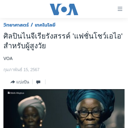
ลิ้งค์
เชื่อม
ต่อ
วิทยาศาสตร์ / เทคโนโลยี
หน้าหลัก
ข้าม
ศิลปินไนจีเรียรังสรรค์ 'แฟชั่นโชว์เอไอ'
ไป
โลก
สำหรับผู้สูงวัย
เนื้อหา
เอเชีย
หลัก
VOA
สหรัฐฯ
ข้าม
ไป
กุมภาพันธ์ 15, 2567
ไทย
หน้า
ธุรกิจ
แบ่งปัน
หลัก
ข้าม
วิทยาศาสตร์
ไป
สังคมและสุขภาพ
ที่
การ
ไลฟ์สไตล์
ค้นหา
ตรวจสอบข่าว