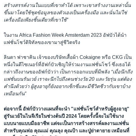
สร้างสรรค์งานในแบบที่เขาทำได้ เพราะเขาสร้างงานเหล่านั้น
ขึ้นมาโดยใช้ชุดข้อมูลของตัวเองเป็นเครื่องมือ และนั่นไม่ใช่
เครื่องมือเพียงชิ้นเดียวที่เขาใช้”
ในงาน Africa Fashion Week Amsterdam 2023 อัฟบัวได้นำ
แฟชั่นโชว์ดิจิทัลของเขามาสู่ชีวิตจริง
ลินดา ฟาชาคิน เจ้าของบริษัทเสื้อผ้า Cokaigne หรือ CKG เป็น
หนึ่งในดีไซเนอร์ที่อัฟก์บัวเชิญให้ร่วมงานแฟชั่นโชว์ ซึ่งเธอได้
กล่าวถึงงานของอัฟก์บัวว่า เป็นการออกแบบที่มีพลัง
“เมื่อนึกถึง
แฟชั่นบนรันเวย์ เราจะนึกไปถึงคนช่วงวัย 20 และวัยรุ่น
แต่ต้อง
คำนึงด้วยว่า ผู้สูงอายุก็ยังอยากเซ็กซี่และมีชีวิตชีวากับเขาบ้าง
เหมือนกัน”
ต่อจากนี้ อัฟก์บัววางแผนที่จะนำ "แฟชั่นโชว์สำหรับผู้สูงอายุ"
สู่รันเวย์ในไนจีเรียในช่วงต้นปี 2024 โดยครั้งนี้จะไม่ใช้นาง
แบบนายแบบมืออาชีพ แต่จะเป็นการสร้างสรรค์ผลงานแฟชั่น
สำหรับคุณพ่อ คุณแม่ คุณลุง คุณป้า และปู่ย่าตายาย เหมือนที่