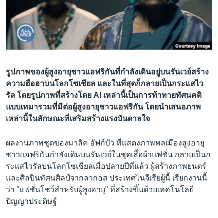
เรียนรู้ภาษาอังกฤษ
พอดคาสต์
ติดตามเรา
รูปภาพของผู้สูงอายุชาวแอฟริกันที่กำลังเดินอยู่บนรันเวย์สร้าง
ความฮือฮาบนโลกโซเชียล และในที่สุดก็กลายเป็นกระแสไว
รัล โดยรูปภาพที่สร้างโดย AI เหล่านี้เป็นการท้าทายทัศนคติ
เลือกภาษา
แบบเหมารวมที่มีต่อผู้สูงอายุชาวแอฟริกัน โดยนำเสนอภาพ
เหล่านี้ในลักษณะที่เสริมสร้างแรงบันดาลใจ
ผลงานภาพชุดของมาลิค อัฟก์บัว ที่แสดงภาพพลเมืองสูงอายุ
ชาวแอฟริกันกำลังเดินบนรันเวย์ในชุดเสื้อผ้าแฟชั่น กลายเป็นก
ระแสไวรัลบนโลกโซเชียลเมื่อปลายปีที่แล้ว ผู้สร้างภาพยนตร์
และศิลปินทัศนศิลป์จากลากอส ประเทศไนจีเรียผู้นี้ เรียกงานนี้
ว่า "แฟชั่นโชว์สำหรับผู้สูงอายุ" ที่สร้างขึ้นด้วยเทคโนโลยี
ปัญญาประดิษฐ์