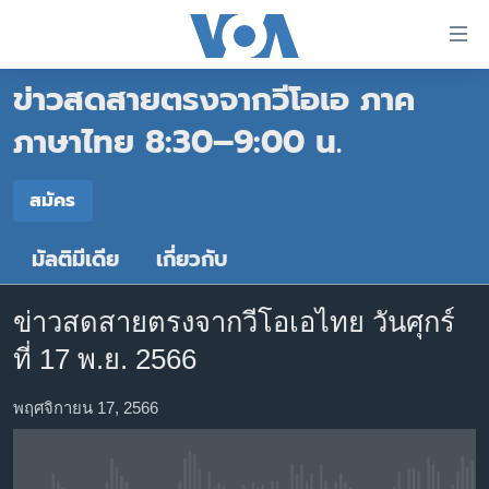
ลิ้งค์
เชื่อม
ข่าวสดสายตรงจากวีโอเอ ภาค
ต่อ
หน้าหลัก
ข้าม
ภาษาไทย 8:30–9:00 น.
ไป
โลก
เนื้อหา
สมัคร
เอเชีย
สมัคร
หลัก
สหรัฐฯ
ข้าม
มัลติมีเดีย
เกี่ยวกับ
สมัคร
ไป
ไทย
หน้า
ธุรกิจ
หลัก
ข่าวสดสายตรงจากวีโอเอไทย วันศุกร์
ข้าม
วิทยาศาสตร์
ที่ 17 พ.ย. 2566
ไป
สังคมและสุขภาพ
ที่
พฤศจิกายน 17, 2566
การ
ไลฟ์สไตล์
ค้นหา
ตรวจสอบข่าว