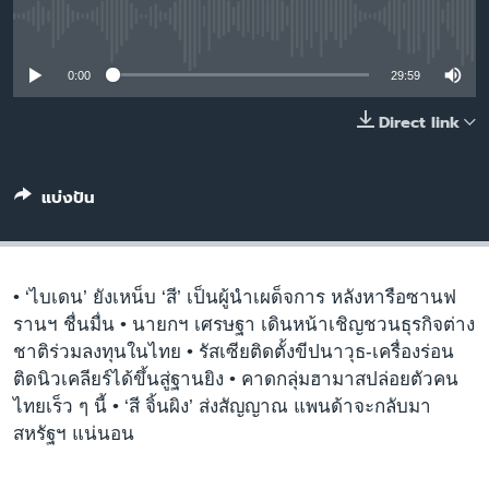
เรียนรู้ภาษาอังกฤษ
No media source currently available
พอดคาสต์
0:00
29:59
ติดตามเรา
Direct link
แบ่งปัน
เลือกภาษา
• ‘ไบเดน’ ยังเหน็บ ‘สี’ เป็นผู้นำเผด็จการ หลังหารือซานฟ
รานฯ ชื่นมื่น • นายกฯ เศรษฐา เดินหน้าเชิญชวนธุรกิจต่าง
ชาติร่วมลงทุนในไทย • รัสเซียติดตั้งขีปนาวุธ-เครื่องร่อน
ติดนิวเคลียร์ได้ขึ้นสู่ฐานยิง • คาดกลุ่มฮามาสปล่อยตัวคน
ไทยเร็ว ๆ นี้ • ‘สี จิ้นผิง’ ส่งสัญญาณ แพนด้าจะกลับมา
สหรัฐฯ แน่นอน