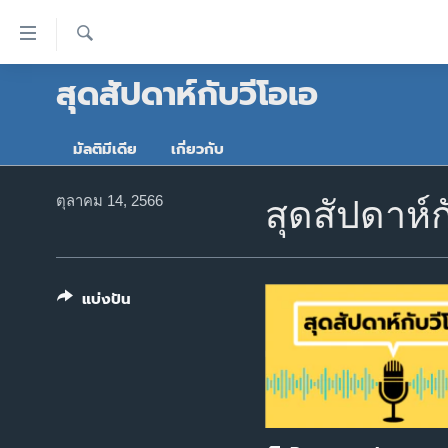
ลิ้งค์
เชื่อม
ค้นหา
สุดสัปดาห์กับวีโอเอ
ต่อ
หน้าหลัก
ข้าม
โลก
ไป
มัลติมีเดีย
เกี่ยวกับ
เอเชีย
เนื้อหา
หลัก
สหรัฐฯ
ตุลาคม 14, 2566
สุดสัปดาห์ก
ข้าม
ไทย
ไป
หน้า
ธุรกิจ
หลัก
แบ่งปัน
วิทยาศาสตร์
ข้าม
ไป
สังคมและสุขภาพ
ที่
ไลฟ์สไตล์
การ
ตรวจสอบข่าว
ค้นหา