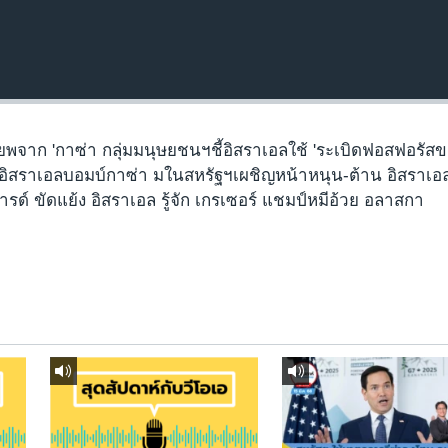
พจาก 'กาซ่า กลุ่มมนุษยชนฯชี้อิสราเอลใช้ 'ระเบิดฟอสฟอรัสข
นอิสราเอลบอมบ์กาซ่า มในสหรัฐฯเผชิญหน้าหนุน-ต้าน อิสราเอ
ารด์ ขัดแย้ง อิสราเอล รู้จัก เกรเซอร์ แชมป์หมีอ้วย อลาสกา