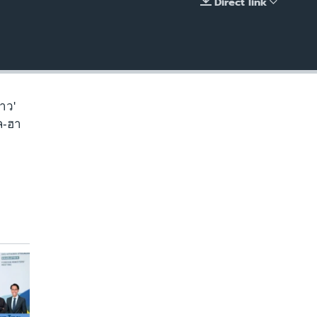
Direct link
EMBED
าว'
ล-ฮา