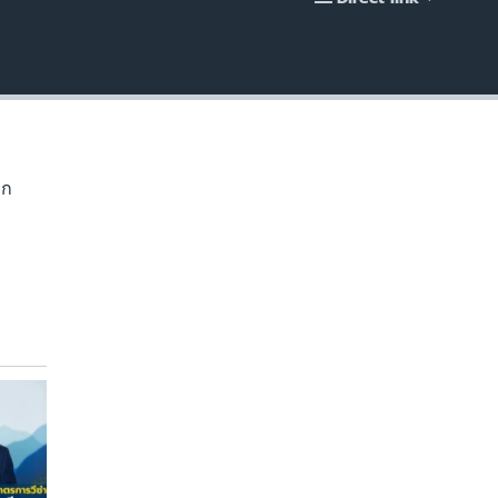
EMBED
าก