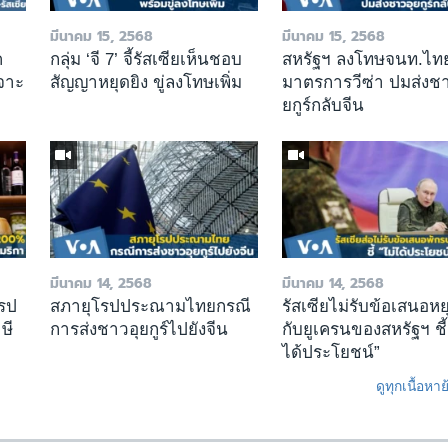
มีนาคม 15, 2568
มีนาคม 15, 2568
ค
กลุ่ม ‘จี 7’ จี้รัสเซียเห็นชอบ
สหรัฐฯ ลงโทษจนท.ไทย
จาะ
สัญญาหยุดยิง ขู่ลงโทษเพิ่ม
มาตรการวีซ่า ปมส่งชา
ยกูร์กลับจีน
มีนาคม 14, 2568
มีนาคม 14, 2568
โรป
สภายุโรปประณามไทยกรณี
รัสเซียไม่รับข้อเสนอหย
ษี
การส่งชาวอุยกูร์ไปยังจีน
กับยูเครนของสหรัฐฯ ชี้
ได้ประโยชน์”
ดูทุกเนื้อหา