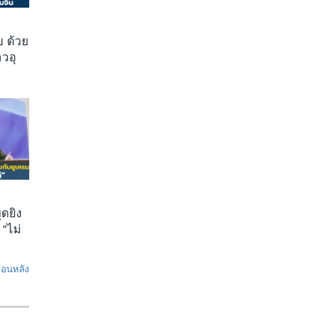
 ด้วย
วอุ
ุดยิง
 “ไม่
ย้อนหลัง