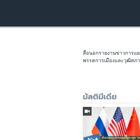
สื่อนอกรายงานข่าวการแยก
พรรคการเมืองและวุฒิสภาท
มัลติมีเดีย