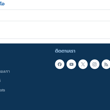
ีโอ
ติดตามเรา
ของเรา
ี
sts