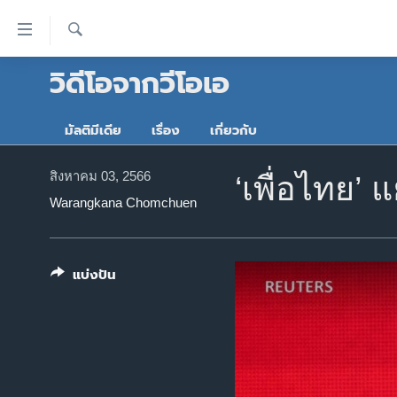
ลิ้งค์
เชื่อม
ค้นหา
วิดีโอจากวีโอเอ
ต่อ
หน้าหลัก
ข้าม
โลก
ไป
มัลติมีเดีย
เรื่อง
เกี่ยวกับ
เอเชีย
เนื้อหา
หลัก
สหรัฐฯ
สิงหาคม 03, 2566
‘เพื่อไทย’
ข้าม
Warangkana Chomchuen
ไทย
ไป
หน้า
ธุรกิจ
หลัก
วิทยาศาสตร์
แบ่งปัน
ข้าม
ไป
สังคมและสุขภาพ
ที่
ไลฟ์สไตล์
การ
ตรวจสอบข่าว
ค้นหา