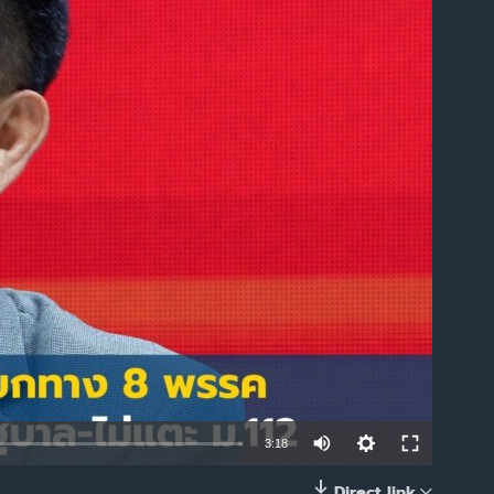
able
3:18
Direct link