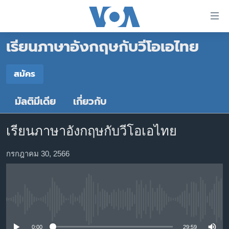
ลิ้งค์
เชื่อม
เรียนภาษาอังกฤษกับวีโอเอไทย
ต่อ
หน้าหลัก
ข้าม
ไป
โลก
สมัคร
เนื้อหา
สมัคร
เอเชีย
หลัก
มัลติมีเดีย
เกี่ยวกับ
สหรัฐฯ
ข้าม
YouTube Music
ไป
ไทย
เรียนภาษาอังกฤษกับวีโอเอไทย
หน้า
ธุรกิจ
หลัก
YouTube
กรกฎาคม 30, 2566
ข้าม
วิทยาศาสตร์
ไป
สังคมและสุขภาพ
สมัคร
ที่
การ
ไลฟ์สไตล์
No media source currently available
ค้นหา
ตรวจสอบข่าว
0:00
29:59