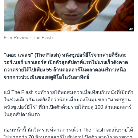
เรียนรู้ภาษาอังกฤษ
พอดคาสต์
ติดตามเรา
Film Review - The Flash
"เดอะ แฟลช" (The Flash) หนังซูเปอร์ฮีโร่จากค่ายดีซีและ
เลือกภาษา
วอร์เนอร์ บราเธอร์ส เปิดตัวสุดสัปดาห์แรกไม่แรงเร็วดังคาด
กวาดรายได้ไปเพียง 55 ล้านดอลลาร์ในตลาดอเมริกาเหนือ
จากการประเมินของสตูดิโอในวันอาทิตย์
แม้ The Flash จะทำรายได้พอสมควรเมื่อเทียบกับหนังที่เปิดตัว
ในช่วงเดียวกัน แต่ยังถือว่าน้อยเมื่อมองในมุมของ "มาตรฐาน
หนังซูเปอร์ฮีโร่" ที่มักเปิดตัวด้วยรายได้ทะลุ 100 ล้านดอลลาร์
ในสุดสัปดาห์แรก
ก่อนหน้านี้ นักวิเคราะห์คาดการณ์ว่า The Flash จะเก็บรายได้
ไปมากกว่า 70 ล้านดอลลาร์ในสัปดาห์เปิดตัว จากโรงฉายกว่า