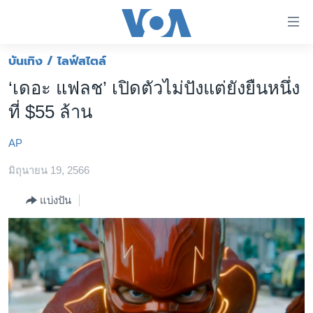
ลิ้งค์
เชื่อม
ต่อ
บันเทิง / ไลฟ์สไตล์
หน้าหลัก
ข้าม
‘เดอะ แฟลช’ เปิดตัวไม่ปังแต่ยังยืนหนึ่ง
ไป
โลก
ที่ $55 ล้าน
เนื้อหา
เอเชีย
หลัก
AP
สหรัฐฯ
ข้าม
ไป
มิถุนายน 19, 2566
ไทย
หน้า
ธุรกิจ
แบ่งปัน
หลัก
ข้าม
วิทยาศาสตร์
ไป
สังคมและสุขภาพ
ที่
การ
ไลฟ์สไตล์
ค้นหา
ตรวจสอบข่าว