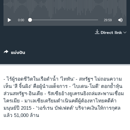
เรียนรู้ภาษาอังกฤษ
No media source currently available
พอดคาสต์
0:00
29:59
ติดตามเรา
Direct link
แบ่งปัน
เลือกภาษา
- ไร้ผู้รอดชีวิตในเรือดำน้ำ 'ไททัน' - สหรัฐฯ ไม่ถอนความ
เห็น ‘สี จิ้นผิง’ คือผู้นำเผด็จการ - ‘ไบเดน-โมดี’ ตอกย้ำหุ้น
ส่วนสหรัฐฯ-อินเดีย - รัสเซียอ้างยูเครนยิงถล่มสะพานเชื่อม
ไครเมีย - มาเลเซียเตรียมดำเนินคดีผู้ต้องหาไทยคดีค้า
มนุษย์ปี 2015 - 'วอร์เรน บัฟเฟตต์' บริจาคเงินให้การกุศล
แล้ว 51,000 ล้าน