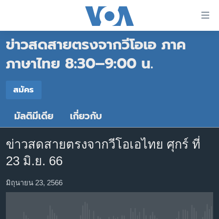
ลิ้งค์
เชื่อม
ข่าวสดสายตรงจากวีโอเอ ภาค
ต่อ
หน้าหลัก
ข้าม
ภาษาไทย 8:30–9:00 น.
ไป
โลก
เนื้อหา
สมัคร
เอเชีย
สมัคร
หลัก
สหรัฐฯ
ข้าม
มัลติมีเดีย
เกี่ยวกับ
สมัคร
ไป
ไทย
หน้า
ธุรกิจ
หลัก
ข่าวสดสายตรงจากวีโอเอไทย ศุกร์ ที่
ข้าม
วิทยาศาสตร์
23 มิ.ย. 66
ไป
สังคมและสุขภาพ
ที่
มิถุนายน 23, 2566
การ
ไลฟ์สไตล์
ค้นหา
ตรวจสอบข่าว