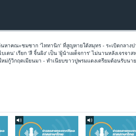
ยค้นหาคณะชมซาก ‘ไททานิก’ ที่สูญหายใต้สมุทร - ระเบิดกลางป
บเดน' เรียก 'สี จิ้นผิง' เป็น 'ผู้นำเผด็จการ' ไม่นานหลังเจรจาส
วิธีใหม่กู้วิกฤตเมียนมา - ทำเนียบขาวปูพรมแดงเตรียมต้อนรับนา