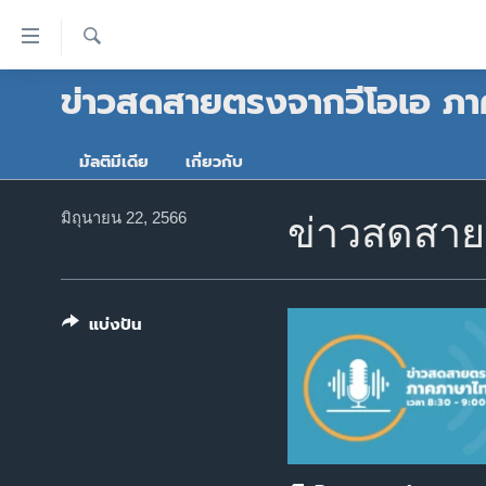
ลิ้งค์
เชื่อม
ค้นหา
ข่าวสดสายตรงจากวีโอเอ ภ
ต่อ
หน้าหลัก
ข้าม
โลก
ไป
มัลติมีเดีย
เกี่ยวกับ
เอเชีย
เนื้อหา
หลัก
สหรัฐฯ
มิถุนายน 22, 2566
ข่าวสดสายต
ข้าม
ไทย
ไป
หน้า
ธุรกิจ
หลัก
แบ่งปัน
วิทยาศาสตร์
ข้าม
ไป
สังคมและสุขภาพ
ที่
ไลฟ์สไตล์
การ
ตรวจสอบข่าว
ค้นหา