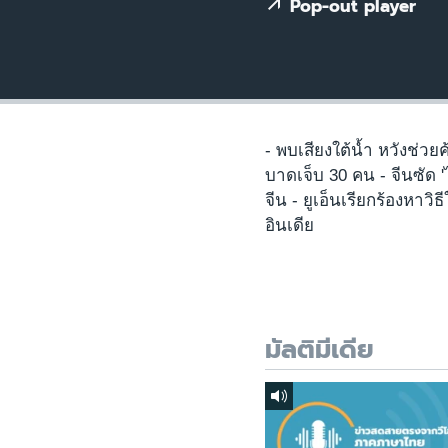
เรียนรู้ภาษาอังกฤษ
Pop-out player
พอดคาสต์
- พบเสียงใต้น้ำ หวังช่ว
บาดเจ็บ 30 คน - จีนซัด 'ไ
จีน - ยูเอ็นเรียกร้องหา
อินเดีย
มัลติมีเดีย