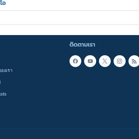
ีโอ
ติดตามเรา
ของเรา
ี
sts