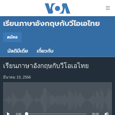
ลิ้งค์
เชื่อม
เรียนภาษาอังกฤษกับวีโอเอไทย
ต่อ
หน้าหลัก
ข้าม
ไป
โลก
สมัคร
เนื้อหา
สมัคร
เอเชีย
หลัก
มัลติมีเดีย
เกี่ยวกับ
สหรัฐฯ
ข้าม
YouTube Music
ไป
ไทย
เรียนภาษาอังกฤษกับวีโอเอไทย
หน้า
ธุรกิจ
หลัก
YouTube
มีนาคม 19, 2566
ข้าม
วิทยาศาสตร์
ไป
สังคมและสุขภาพ
สมัคร
ที่
การ
ไลฟ์สไตล์
No media source currently available
ค้นหา
ตรวจสอบข่าว
0:00
30:00