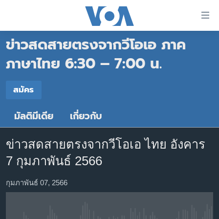
ลิ้งค์
เชื่อม
ข่าวสดสายตรงจากวีโอเอ ภาค
ต่อ
หน้าหลัก
ข้าม
ภาษาไทย 6:30 – 7:00 น.
ไป
โลก
เนื้อหา
สมัคร
เอเชีย
สมัคร
หลัก
สหรัฐฯ
ข้าม
มัลติมีเดีย
เกี่ยวกับ
Spotify
ไป
ไทย
หน้า
ธุรกิจ
หลัก
ข่าวสดสายตรงจากวีโอเอ ไทย อังคาร
สมัคร
ข้าม
วิทยาศาสตร์
7 กุมภาพันธ์ 2566
ไป
สังคมและสุขภาพ
ที่
กุมภาพันธ์ 07, 2566
การ
ไลฟ์สไตล์
ค้นหา
ตรวจสอบข่าว