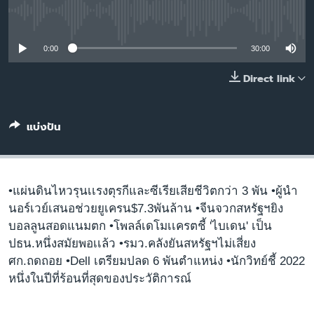
เรียนรู้ภาษาอังกฤษ
No media source currently available
พอดคาสต์
0:00
30:00
ติดตามเรา
Direct link
แบ่งปัน
เลือกภาษา
•แผ่นดินไหวรุนเเรงตุรกีและซีเรียเสียชีวิตกว่า 3 พัน •ผู้นำ
นอร์เวย์เสนอช่วยยูเครน$7.3พันล้าน •จีนจวกสหรัฐฯยิง
บอลลูนสอดแนมตก •โพลล์เดโมเเครตชี้ 'ไบเดน' เป็น
ปธน.หนึ่งสมัยพอเเล้ว •รมว.คลังยันสหรัฐฯไม่เสี่ยง
ศก.ถดถอย •Dell เตรียมปลด 6 พันตำแหน่ง •นักวิทย์ชี้ 2022
หนึ่งในปีที่ร้อนที่สุดของประวัติการณ์