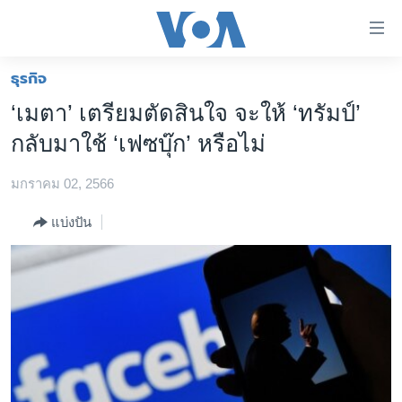
ลิ้งค์
เชื่อม
ต่อ
ธุรกิจ
หน้าหลัก
ข้าม
‘เมตา’ เตรียมตัดสินใจ จะให้ ‘ทรัมป์’
ไป
โลก
กลับมาใช้ ‘เฟซบุ๊ก’ หรือไม่
เนื้อหา
เอเชีย
หลัก
มกราคม 02, 2566
สหรัฐฯ
ข้าม
ไป
ไทย
แบ่งปัน
หน้า
ธุรกิจ
หลัก
ข้าม
วิทยาศาสตร์
ไป
สังคมและสุขภาพ
ที่
การ
ไลฟ์สไตล์
ค้นหา
ตรวจสอบข่าว