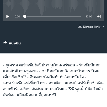
เรียนรู้ภาษาอังกฤษ
No media source currently available
พอดคาสต์
0:00
30:00
ติดตามเรา
Direct link
แบ่งปัน
เลือกภาษา
- ยูเครนเผยรัสเซียยิงขีปนาวุธใส่เคอร์ซอน - รัสเซียปัดตก
แผนสันติภาพยูเครน - ชาติตะวันตกล้มเหลวในการ ‘โดด
เดี่ยวรัสเซีย’? - จีนคลายโควิดทำทั่วโลกหวั่นใจ -
นทท.รัสเซียแห่เที่ยวไทย - ตามติด ‘สแตมป์ แฟร์เท็กซ์’ เดิน
สายทัวร์อเมริกา จัดสัมมนามวยไทย - ‘ริชี ซูแน็ก’ ติดโผคำ
ศัพท์ออกเสียงผิดมากที่สุดแห่งปี