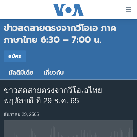
ลิ้งค์
เชื่อม
ข่าวสดสายตรงจากวีโอเอ ภาค
ต่อ
หน้าหลัก
ข้าม
ภาษาไทย 6:30 – 7:00 น.
ไป
โลก
เนื้อหา
สมัคร
เอเชีย
สมัคร
หลัก
สหรัฐฯ
ข้าม
มัลติมีเดีย
เกี่ยวกับ
Spotify
ไป
ไทย
หน้า
ธุรกิจ
หลัก
ข่าวสดสายตรงจากวีโอเอไทย
สมัคร
ข้าม
วิทยาศาสตร์
พฤหัสบดี ที่ 29 ธ.ค. 65
ไป
สังคมและสุขภาพ
ที่
ธันวาคม 29, 2565
การ
ไลฟ์สไตล์
ค้นหา
ตรวจสอบข่าว