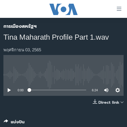
ลิ้งค์
เชื่อม
ต่อ
การเมืองสหรัฐฯ
หน้าหลัก
ข้าม
Tina Maharath Profile Part 1.wav
ไป
โลก
เนื้อหา
เอเชีย
พฤศจิกายน 03, 2565
หลัก
สหรัฐฯ
ข้าม
ไป
ไทย
หน้า
No media source currently available
ธุรกิจ
หลัก
ข้าม
วิทยาศาสตร์
0:00
6:24
ไป
สังคมและสุขภาพ
Direct link
ที่
การ
ไลฟ์สไตล์
ค้นหา
ตรวจสอบข่าว
แบ่งปัน