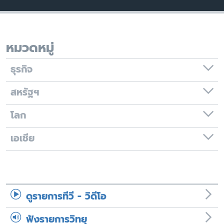
เรียนรู้ภาษาอังกฤษ
พอดคาสต์
หมวดหมู่
ติดตามเรา
ธุรกิจ
สหรัฐฯ
เลือกภาษา
โลก
เอเชีย
ดูรายการทีวี - วิดีโอ
ฟังรายการวิทยุ