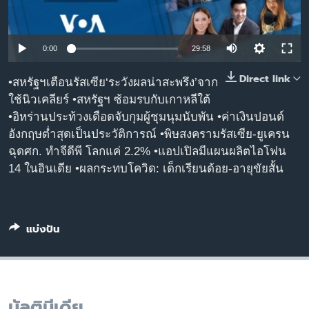
เรียนรู้ภาษาอังกฤษ
พอดคาสต์
0:00
29:58
ติดตามเรา
Direct link
•สหรัฐฯเตือนรัสเซีย‘ระวังผลน่าสะพรึง’จาก
ใช้นิวเคลียร์ •สหรัฐฯ ซ้อมรบกับเกาหลีใต้
•อิหร่านประท้วงเดือดจับกุมผู้ชุมนุมนับพัน •ค่าเงินปอนด์
อังกฤษต่ำสุดเป็นประวัติการณ์ •พิษสงครามรัสเซีย-ยูเครน
เลือกภาษา
ฉุดศก. ทำจีดีพี โลกแค่ 2.2% •แอปเปิลมีแผนผลิตไอโฟน
14 ในอินเดีย •ผลกระทบโควิด: เด็กเรียนด้อย-อายุขัยสั้น
แบ่งปัน
มัลติมีเดีย