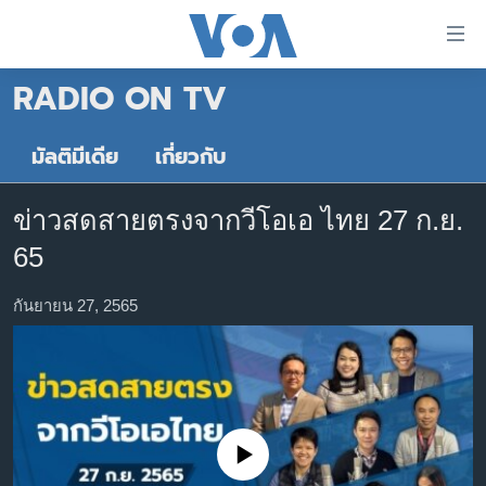
ลิ้งค์
เชื่อม
RADIO ON TV
ต่อ
หน้าหลัก
ข้าม
ไป
โลก
มัลติมีเดีย
เกี่ยวกับ
เนื้อหา
เอเชีย
หลัก
ข่าวสดสายตรงจากวีโอเอ ไทย 27 ก.ย.
สหรัฐฯ
ข้าม
65
ไป
ไทย
หน้า
ธุรกิจ
กันยายน 27, 2565
หลัก
ข้าม
วิทยาศาสตร์
ไป
สังคมและสุขภาพ
ที่
การ
ไลฟ์สไตล์
ค้นหา
No media source currently available
ตรวจสอบข่าว