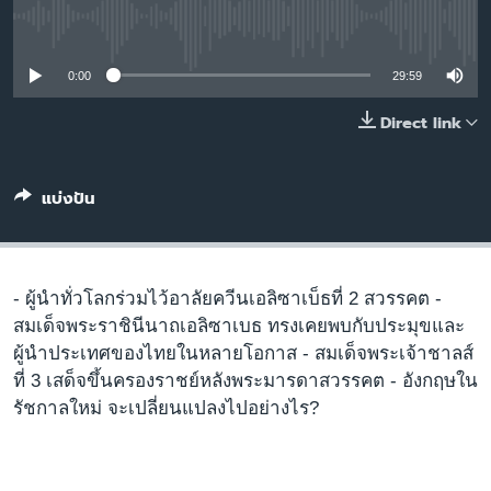
เรียนรู้ภาษาอังกฤษ
No media source currently available
พอดคาสต์
0:00
29:59
ติดตามเรา
Direct link
แบ่งปัน
เลือกภาษา
- ผู้นำทั่วโลกร่วมไว้อาลัยควีนเอลิซาเบ็ธที่ 2 สวรรคต -
สมเด็จพระราชินีนาถเอลิซาเบธ ทรงเคยพบกับประมุขและ
ผู้นำประเทศของไทยในหลายโอกาส - สมเด็จพระเจ้าชาลส์
ที่ 3 เสด็จขึ้นครองราชย์หลังพระมารดาสวรรคต - อังกฤษใน
รัชกาลใหม่ จะเปลี่ยนแปลงไปอย่างไร?