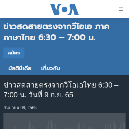
ลิ้งค์
เชื่อม
ข่าวสดสายตรงจากวีโอเอ ภาค
ต่อ
หน้าหลัก
ข้าม
ภาษาไทย 6:30 – 7:00 น.
ไป
โลก
เนื้อหา
สมัคร
เอเชีย
สมัคร
หลัก
สหรัฐฯ
ข้าม
มัลติมีเดีย
เกี่ยวกับ
Spotify
ไป
ไทย
หน้า
ธุรกิจ
หลัก
ข่าวสดสายตรงจากวีโอเอไทย 6:30 –
สมัคร
ข้าม
วิทยาศาสตร์
7:00 น. วันที่ 9 ก.ย. 65
ไป
สังคมและสุขภาพ
ที่
กันยายน 09, 2565
การ
ไลฟ์สไตล์
ค้นหา
ตรวจสอบข่าว