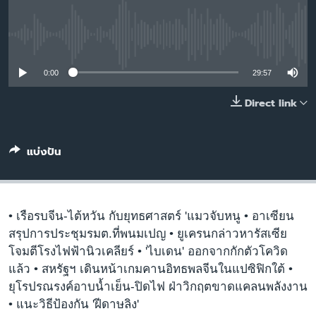
เรียนรู้ภาษาอังกฤษ
พอดคาสต์
No media source currently available
0:00
29:57
ติดตามเรา
Direct link
เลือกภาษา
แบ่งปัน
• เรือรบจีน-ไต้หวัน กับยุทธศาสตร์ 'แมวจับหนู • อาเซียน
สรุปการประชุมรมต.ที่พนมเปญ • ยูเครนกล่าวหารัสเซีย
โจมตีโรงไฟฟ้านิวเคลียร์ • 'ไบเดน' ออกจากกักตัวโควิด
แล้ว • สหรัฐฯ เดินหน้าเกมคานอิทธพลจีนในแปซิฟิกใต้ •
ยุโรปรณรงค์อาบน้ำเย็น-ปิดไฟ ฝ่าวิกฤตขาดแคลนพลังงาน
• แนะวิธีป้องกัน 'ฝีดาษลิง'