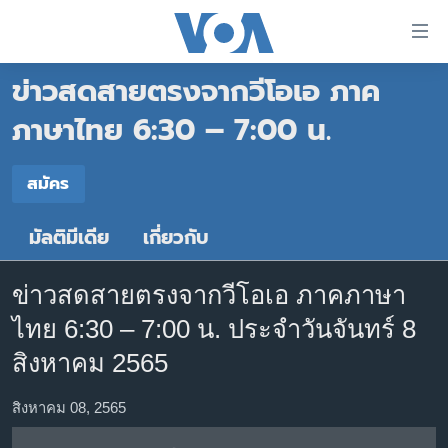
ลิ้งค์
เชื่อม
ข่าวสดสายตรงจากวีโอเอ ภาค
ต่อ
หน้าหลัก
ข้าม
ภาษาไทย 6:30 – 7:00 น.
ไป
โลก
เนื้อหา
สมัคร
เอเชีย
สมัคร
หลัก
สหรัฐฯ
ข้าม
มัลติมีเดีย
เกี่ยวกับ
Spotify
ไป
ไทย
หน้า
ธุรกิจ
หลัก
ข่าวสดสายตรงจากวีโอเอ ภาคภาษา
สมัคร
ข้าม
วิทยาศาสตร์
ไทย 6:30 – 7:00 น. ประจำวันจันทร์ 8
ไป
สังคมและสุขภาพ
สิงหาคม 2565
ที่
การ
ไลฟ์สไตล์
สิงหาคม 08, 2565
ค้นหา
ตรวจสอบข่าว