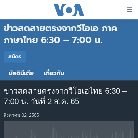
ลิ้งค์
เชื่อม
ข่าวสดสายตรงจากวีโอเอ ภาค
ต่อ
หน้าหลัก
ข้าม
ภาษาไทย 6:30 – 7:00 น.
ไป
โลก
เนื้อหา
สมัคร
เอเชีย
สมัคร
หลัก
สหรัฐฯ
ข้าม
มัลติมีเดีย
เกี่ยวกับ
Spotify
ไป
ไทย
หน้า
ธุรกิจ
หลัก
ข่าวสดสายตรงจากวีโอเอไทย 6:30 –
สมัคร
ข้าม
วิทยาศาสตร์
7:00 น. วันที่ 2 ส.ค. 65
ไป
สังคมและสุขภาพ
ที่
สิงหาคม 02, 2565
การ
ไลฟ์สไตล์
ค้นหา
ตรวจสอบข่าว