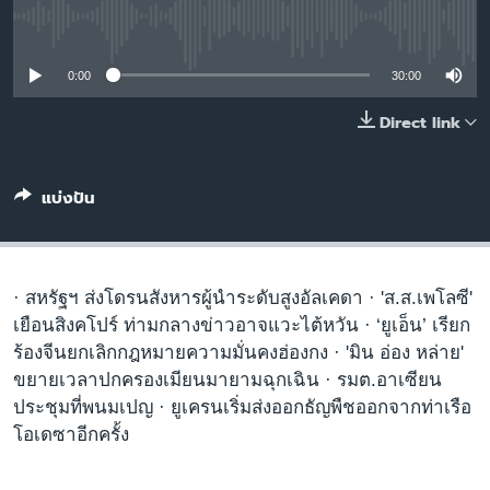
เรียนรู้ภาษาอังกฤษ
No media source currently available
พอดคาสต์
0:00
30:00
ติดตามเรา
Direct link
แบ่งปัน
เลือกภาษา
· สหรัฐฯ ส่งโดรนสังหารผู้นำระดับสูงอัลเคดา · 'ส.ส.เพโลซี'
เยือนสิงคโปร์ ท่ามกลางข่าวอาจแวะไต้หวัน · ‘ยูเอ็น’ เรียก
ร้องจีนยกเลิกกฎหมายความมั่นคงฮ่องกง · 'มิน อ่อง หล่าย'
ขยายเวลาปกครองเมียนมายามฉุกเฉิน · รมต.อาเซียน
ประชุมที่พนมเปญ · ยูเครนเริ่มส่งออกธัญพืชออกจากท่าเรือ
โอเดซาอีกครั้ง