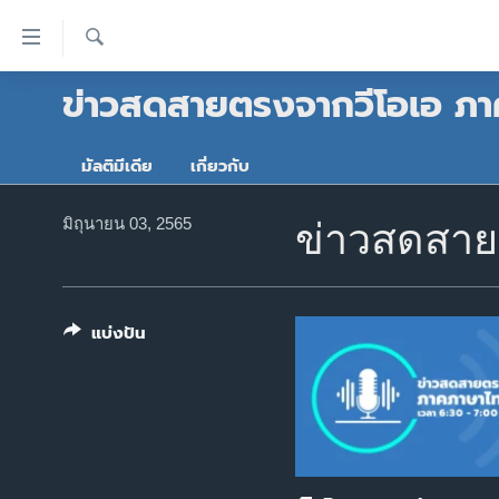
ลิ้งค์
เชื่อม
ค้นหา
ข่าวสดสายตรงจากวีโอเอ ภา
ต่อ
หน้าหลัก
ข้าม
โลก
ไป
มัลติมีเดีย
เกี่ยวกับ
เอเชีย
เนื้อหา
หลัก
สหรัฐฯ
มิถุนายน 03, 2565
ข่าวสดสายต
ข้าม
ไทย
ไป
หน้า
ธุรกิจ
หลัก
แบ่งปัน
วิทยาศาสตร์
ข้าม
ไป
สังคมและสุขภาพ
ที่
ไลฟ์สไตล์
การ
ตรวจสอบข่าว
ค้นหา