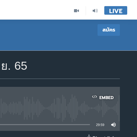
LIVE
สมัคร
.ย. 65
EMBED
able
29:59