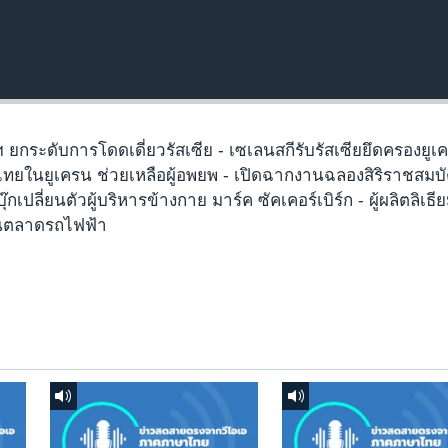
 ยกระดับการโดดเดี่ยวรัสเซีย - เซเลนสกีรับรัสเซียยึดครองยูเ
ทยในยูเครน ช่วยเหลือผู้อพยพ - เปิดฉากงานฉลองสิริราชสมบัต
๊กเปลี่ยนตัวผู้บริหารข้างกาย มาร์ค ซัคเคอร์เบิร์ก - ผู้ผลิตลิเธ
ในตลาดรถไฟฟ้า