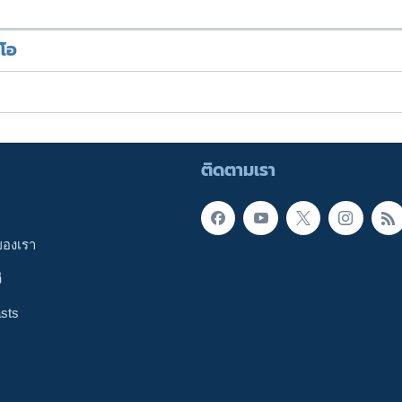
ีโอ
ติดตามเรา
ของเรา
ี
sts