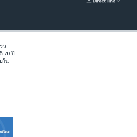
Direct link
EMBED
ครน
ิ 70 ปี
ียมใน