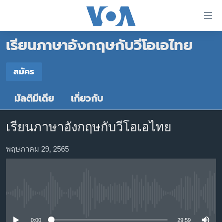
ลิ้งค์
เชื่อม
เรียนภาษาอังกฤษกับวีโอเอไทย
ต่อ
หน้าหลัก
ข้าม
ไป
โลก
สมัคร
เนื้อหา
สมัคร
เอเชีย
หลัก
มัลติมีเดีย
เกี่ยวกับ
สหรัฐฯ
ข้าม
YouTube Music
ไป
ไทย
เรียนภาษาอังกฤษกับวีโอเอไทย
หน้า
ธุรกิจ
หลัก
YouTube
พฤษภาคม 29, 2565
ข้าม
วิทยาศาสตร์
ไป
สังคมและสุขภาพ
สมัคร
ที่
การ
ไลฟ์สไตล์
No media source currently available
ค้นหา
ตรวจสอบข่าว
0:00
29:59