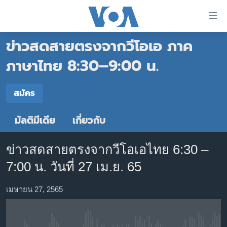
ลิ้งค์
เชื่อม
ข่าวสดสายตรงจากวีโอเอ ภาค
ต่อ
หน้าหลัก
ข้าม
ภาษาไทย 8:30–9:00 น.
ไป
โลก
เนื้อหา
สมัคร
เอเชีย
สมัคร
หลัก
สหรัฐฯ
ข้าม
มัลติมีเดีย
เกี่ยวกับ
สมัคร
ไป
ไทย
หน้า
ธุรกิจ
หลัก
ข่าวสดสายตรงจากวีโอเอไทย 6:30 –
ข้าม
วิทยาศาสตร์
7:00 น. วันที่ 27 เม.ย. 65
ไป
สังคมและสุขภาพ
ที่
เมษายน 27, 2565
การ
ไลฟ์สไตล์
ค้นหา
ตรวจสอบข่าว