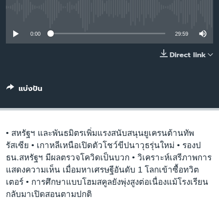
เรียนรู้ภาษาอังกฤษ
No media source currently available
พอดคาสต์
0:00
29:59
ติดตามเรา
Direct link
แบ่งปัน
เลือกภาษา
• สหรัฐฯ และพันธมิตรเพิ่มแรงสนับสนุนยูเครนต้านทัพ
รัสเซีย • เกาหลีเหนือเปิดตัวโชว์ขีปนาวุธรุ่นใหม่ • รองป
ธน.สหรัฐฯ มีผลตรวจโควิดเป็นบวก • วิเคราะห์เสรีภาพการ
แสดงความเห็น เมื่อมหาเศรษฐีอันดับ 1 โลกเข้าซื้อทวิต
เตอร์ • การศึกษาแบบโฮมสคูลยังพุ่งสูงต่อเนื่องแม้โรงเรียน
กลับมาเปิดสอนตามปกติ