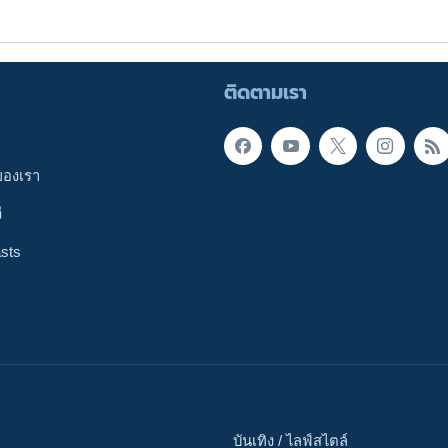
ติดตามเรา
ของเรา
ี
sts
บันเทิง / ไลฟ์สไตล์