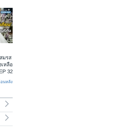
 สมรส
งเหลือ
 EP 32
ย้อนหลัง