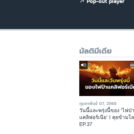
เรียนรู้ภาษาอังกฤษ
Pop-out player
พอดคาสต์
มัลติมีเดีย
กุมภาพันธ์ 07, 2568
วันนี้และพรุ่งนี้ของ ‘ไฟป่
แคลิฟอร์เนีย’ I คุยข้ามโ
EP.37