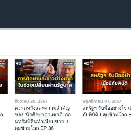
ธันวาคม 26, 2567
พฤศจิกายน 07, 2567
า
ความหวังและความสำคัญ
สหรัฐฯ รับมืออย่างไร เม
ลก
ของ 'นักศึกษาต่างชาติ' ก่อ
ภัยพิบัติ I คุยข้ามโลก 
นทรัมป์คืนทำเนียบขาว I
คุยข้ามโลก EP 36