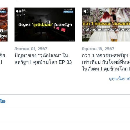
สิงหาคม 01, 2567
มิถุนายน 18, 2567
ภัย
ปัญหาของ “วุฒิปลอม” ใน
กว่า 1 ทศวรรษสหรัฐฯ
 I
สหรัฐฯ I คุยข้ามโลก EP 33
เท่าเทียม กับโจทย์ที่หล
ในสังคม I คุยข้ามโลก
ดูทุกเนื้อหา
ีโอ