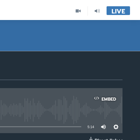
LIVE
EMBED
able
5:14