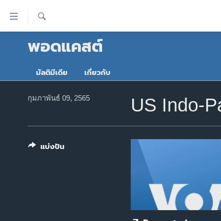
ลิ้งค์
เชื่อม
ค้นหา
พอดแคสต์
ต่อ
หน้าหลัก
ข้าม
โลก
ไป
มัลติมีเดีย
เกี่ยวกับ
เอเชีย
เนื้อหา
หลัก
สหรัฐฯ
กุมภาพันธ์ 09, 2565
US Indo-P
ข้าม
ไทย
ไป
หน้า
ธุรกิจ
หลัก
แบ่งปัน
วิทยาศาสตร์
ข้าม
ไป
สังคมและสุขภาพ
ที่
ไลฟ์สไตล์
การ
ตรวจสอบข่าว
ค้นหา