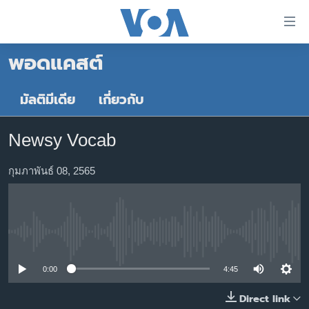
ลิ้งค์
เชื่อม
พอดแคสต์
ต่อ
หน้าหลัก
ข้าม
ไป
โลก
มัลติมีเดีย
เกี่ยวกับ
เนื้อหา
เอเชีย
หลัก
Newsy Vocab
สหรัฐฯ
ข้าม
ไป
ไทย
กุมภาพันธ์ 08, 2565
หน้า
ธุรกิจ
หลัก
ข้าม
วิทยาศาสตร์
ไป
No media source currently available
สังคมและสุขภาพ
ที่
การ
ไลฟ์สไตล์
0:00
4:45
ค้นหา
ตรวจสอบข่าว
Direct link