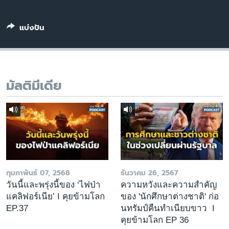
เรียนรู้ภาษาอังกฤษ
พอดคาสต์
แบ่งปัน
ติดตามเรา
มัลติมีเดีย
เลือกภาษา
กุมภาพันธ์ 07, 2568
ธันวาคม 26, 2567
วันนี้และพรุ่งนี้ของ ‘ไฟป่า
ความหวังและความสำคัญ
แคลิฟอร์เนีย’ I คุยข้ามโลก
ของ 'นักศึกษาต่างชาติ' ก่อ
EP.37
นทรัมป์คืนทำเนียบขาว I
คุยข้ามโลก EP 36