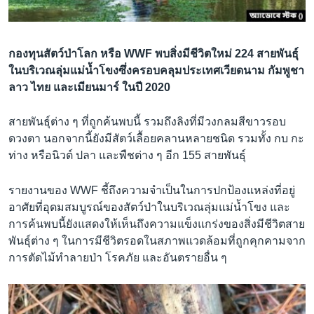
เรียนรู้ภาษาอังกฤษ
พอดคาสต์
กองทุนสัตว์ป่าโลก หรือ WWF พบสิ่งมีชีวิตใหม่ 224 สายพันธุ์
ในบริเวณลุ่มแม่น้ำโขงซึ่งครอบคลุมประเทศเวียดนาม กัมพูชา
ติดตามเรา
ลาว ไทย และเมียนมาร์ ในปี 2020
สายพันธุ์ต่าง ๆ ที่ถูกค้นพบนี้ รวมถึงลิงที่มีวงกลมสีขาวรอบ
เลือกภาษา
ดวงตา นอกจากนี้ยังมีสัตว์เลื้อยคลานหลายชนิด รวมทั้ง กบ กะ
ท่าง หรือนิวต์ ปลา และพืชต่าง ๆ อีก 155 สายพันธุ์
รายงานของ WWF ชี้ถึงความจำเป็นในการปกป้องแหล่งที่อยู่
อาศัยที่อุดมสมบูรณ์ของสัตว์ป่าในบริเวณลุ่มแม่น้ำโขง และ
การค้นพบนี้ยังแสดงให้เห็นถึงความแข็งแกร่งของสิ่งมีชีวิตสาย
พันธุ์ต่าง ๆ ในการมีชีวิตรอดในสภาพแวดล้อมที่ถูกคุกคามจาก
การตัดไม้ทำลายป่า โรคภัย และอันตรายอื่น ๆ