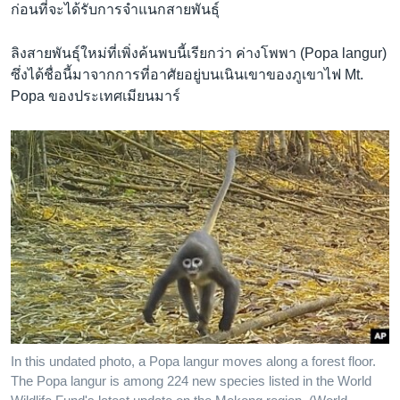
ก่อนที่จะได้รับการจำแนกสายพันธุ์
ลิงสายพันธุ์ใหม่ที่เพิ่งค้นพบนี้เรียกว่า ค่างโพพา (Popa langur)
ซึ่งได้ชื่อนี้มาจากการที่อาศัยอยู่บนเนินเขาของภูเขาไฟ Mt.
Popa ของประเทศเมียนมาร์
In this undated photo, a Popa langur moves along a forest floor.
The Popa langur is among 224 new species listed in the World