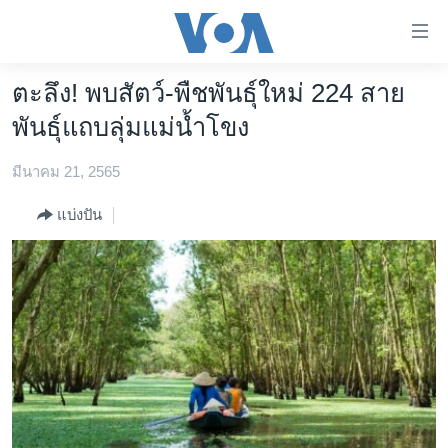
ลิ้งค์
เชื่อม
ต่อ
ตะลึง! พบสัตว์-พืชพันธุ์ใหม่ 224 สาย
หน้าหลัก
ข้าม
พันธุ์แถบลุ่มแม่น้ำโขง
ไป
โลก
เนื้อหา
มีนาคม 21, 2565
เอเชีย
หลัก
สหรัฐฯ
ข้าม
แบ่งปัน
ไป
ไทย
หน้า
ธุรกิจ
หลัก
ข้าม
วิทยาศาสตร์
ไป
สังคมและสุขภาพ
ที่
การ
ไลฟ์สไตล์
ค้นหา
ตรวจสอบข่าว