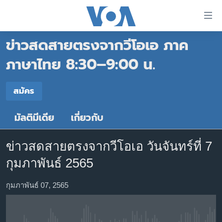
ลิ้งค์
เชื่อม
ข่าวสดสายตรงจากวีโอเอ ภาค
ต่อ
หน้าหลัก
ข้าม
ภาษาไทย 8:30–9:00 น.
ไป
โลก
เนื้อหา
สมัคร
เอเชีย
สมัคร
หลัก
สหรัฐฯ
ข้าม
มัลติมีเดีย
เกี่ยวกับ
สมัคร
ไป
ไทย
หน้า
ธุรกิจ
หลัก
ข่าวสดสายตรงจากวีโอเอ วันจันทร์ที่ 7
ข้าม
วิทยาศาสตร์
กุมภาพันธ์ 2565
ไป
สังคมและสุขภาพ
ที่
กุมภาพันธ์ 07, 2565
การ
ไลฟ์สไตล์
ค้นหา
ตรวจสอบข่าว