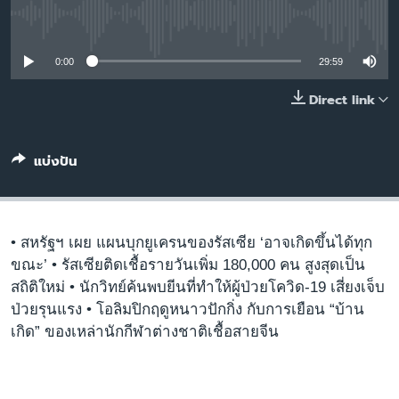
เรียนรู้ภาษาอังกฤษ
No media source currently available
พอดคาสต์
0:00
29:59
ติดตามเรา
Direct link
แบ่งปัน
เลือกภาษา
• สหรัฐฯ เผย แผนบุกยูเครนของรัสเซีย ‘อาจเกิดขึ้นได้ทุก
ขณะ’ • รัสเซียติดเชื้อรายวันเพิ่ม 180,000 คน สูงสุดเป็น
สถิติใหม่ • นักวิทย์ค้นพบยีนที่ทำให้ผู้ป่วยโควิด-19 เสี่ยงเจ็บ
ป่วยรุนแรง • โอลิมปิกฤดูหนาวปักกิ่ง กับการเยือน “บ้าน
เกิด” ของเหล่านักกีฬาต่างชาติเชื้อสายจีน