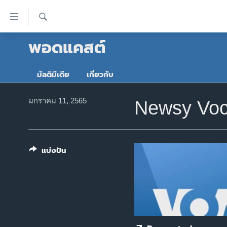
ลิ้งค์
เชื่อม
ค้นหา
พอดแคสต์
ต่อ
หน้าหลัก
ข้าม
โลก
ไป
มัลติมีเดีย
เกี่ยวกับ
เอเชีย
เนื้อหา
หลัก
สหรัฐฯ
มกราคม 11, 2565
Newsy Voca
ข้าม
ไทย
ไป
หน้า
ธุรกิจ
หลัก
แบ่งปัน
วิทยาศาสตร์
ข้าม
ไป
สังคมและสุขภาพ
ที่
ไลฟ์สไตล์
การ
ตรวจสอบข่าว
ค้นหา