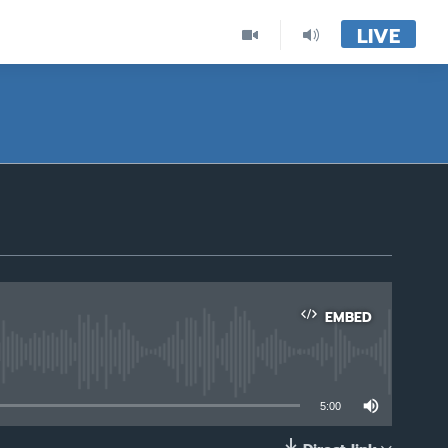
LIVE
EMBED
able
5:00