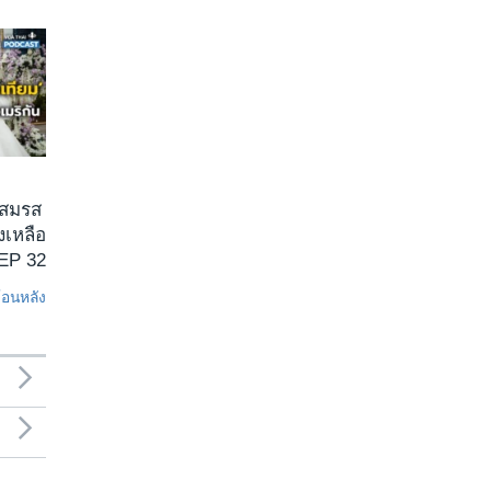
 สมรส
งเหลือ
 EP 32
ย้อนหลัง