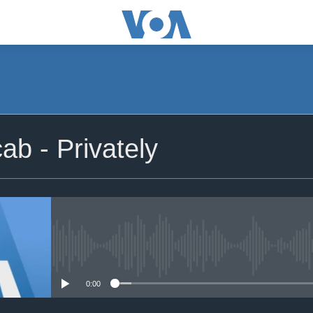
b - Privately
No media source currently avail
0:00