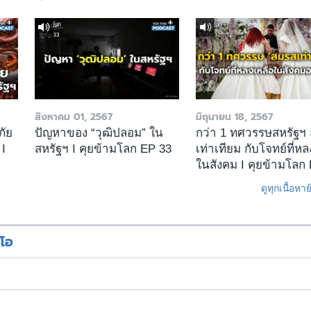
สิงหาคม 01, 2567
มิถุนายน 18, 2567
ภัย
ปัญหาของ “วุฒิปลอม” ใน
กว่า 1 ทศวรรษสหรัฐฯ
 I
สหรัฐฯ I คุยข้ามโลก EP 33
เท่าเทียม กับโจทย์ที่หล
ในสังคม I คุยข้ามโลก
ดูทุกเนื้อหา
ีโอ