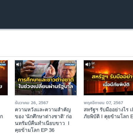
ธันวาคม 26, 2567
พฤศจิกายน 07, 2567
า
ความหวังและความสำคัญ
สหรัฐฯ รับมืออย่างไร เม
ลก
ของ 'นักศึกษาต่างชาติ' ก่อ
ภัยพิบัติ I คุยข้ามโลก 
นทรัมป์คืนทำเนียบขาว I
คุยข้ามโลก EP 36