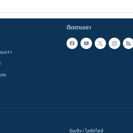
ติดตามเรา
ของเรา
ี
sts
บันเทิง / ไลฟ์สไตล์