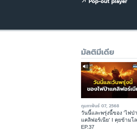
เรียนรู้ภาษาอังกฤษ
Pop-out player
พอดคาสต์
มัลติมีเดีย
กุมภาพันธ์ 07, 2568
วันนี้และพรุ่งนี้ของ ‘ไฟป่
แคลิฟอร์เนีย’ I คุยข้ามโ
EP.37