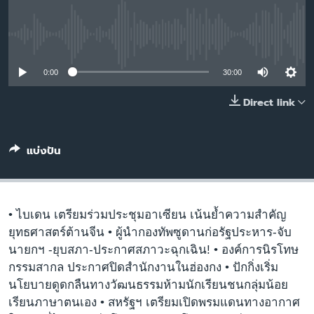
เรียนรู้ภาษาอังกฤษ
พอดคาสต์
No media source currently available
0:00
30:00
ติดตามเรา
Direct link
เลือกภาษา
แบ่งปัน
• ไบเดน เตรียมร่วมประชุมอาเซียน เน้นย้ำความสำคัญ
ยุทธศาสตร์ต้านจีน • ผู้นำกองทัพซูดานก่อรัฐประหาร-จับ
นายกฯ -ยุบสภา-ประกาศสภาวะฉุกเฉิน! • องค์การนิรโทษ
กรรมสากล ประกาศปิดสำนักงานในฮ่องกง • ปักกิ่งเริ่ม
นโยบายดูดกลืนทางวัฒนธรรมห้ามนักเรียนชนกลุ่มน้อย
เรียนภาษาตนเอง • สหรัฐฯ เตรียมเปิดพรมแดนทางอากาศ