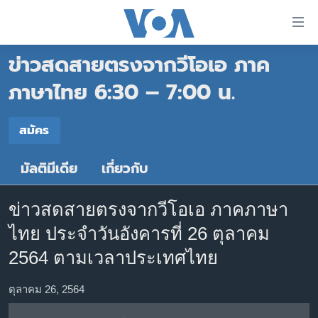
ลิ้งค์
เชื่อม
ข่าวสดสายตรงจากวีโอเอ ภาค
ต่อ
หน้าหลัก
ข้าม
ภาษาไทย 6:30 – 7:00 น.
ไป
โลก
เนื้อหา
สมัคร
เอเชีย
สมัคร
หลัก
สหรัฐฯ
ข้าม
มัลติมีเดีย
เกี่ยวกับ
Spotify
ไป
ไทย
หน้า
ธุรกิจ
หลัก
ข่าวสดสายตรงจากวีโอเอ ภาคภาษา
สมัคร
ข้าม
วิทยาศาสตร์
ไทย ประจำวันอังคารที่ 26 ตุลาคม
ไป
สังคมและสุขภาพ
2564 ตามเวลาประเทศไทย
ที่
การ
ไลฟ์สไตล์
ตุลาคม 26, 2564
ค้นหา
ตรวจสอบข่าว