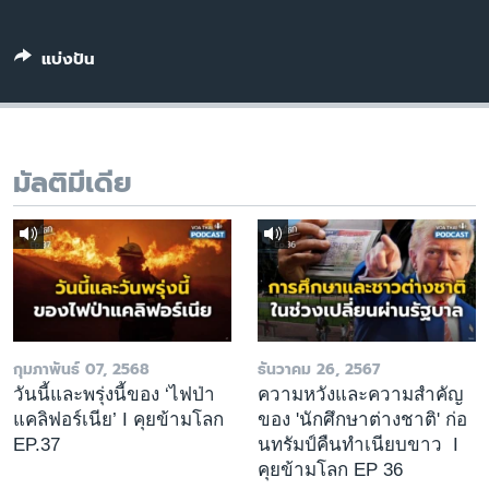
เรียนรู้ภาษาอังกฤษ
พอดคาสต์
แบ่งปัน
ติดตามเรา
มัลติมีเดีย
เลือกภาษา
กุมภาพันธ์ 07, 2568
ธันวาคม 26, 2567
วันนี้และพรุ่งนี้ของ ‘ไฟป่า
ความหวังและความสำคัญ
แคลิฟอร์เนีย’ I คุยข้ามโลก
ของ 'นักศึกษาต่างชาติ' ก่อ
EP.37
นทรัมป์คืนทำเนียบขาว I
คุยข้ามโลก EP 36