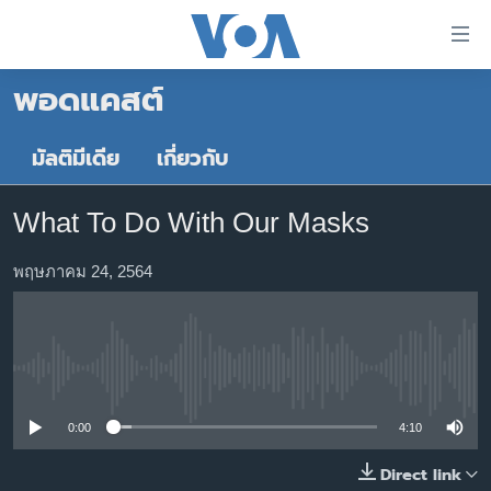
ลิ้งค์
เชื่อม
พอดแคสต์
ต่อ
หน้าหลัก
ข้าม
ไป
โลก
มัลติมีเดีย
เกี่ยวกับ
เนื้อหา
เอเชีย
หลัก
What To Do With Our Masks
สหรัฐฯ
ข้าม
ไป
ไทย
พฤษภาคม 24, 2564
หน้า
ธุรกิจ
หลัก
ข้าม
วิทยาศาสตร์
ไป
No media source currently available
สังคมและสุขภาพ
ที่
การ
ไลฟ์สไตล์
0:00
4:10
ค้นหา
ตรวจสอบข่าว
Direct link