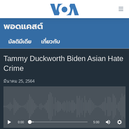
ลิ้งค์
เชื่อม
พอดแคสต์
ต่อ
หน้าหลัก
ข้าม
ไป
โลก
มัลติมีเดีย
เกี่ยวกับ
เนื้อหา
เอเชีย
หลัก
Tammy Duckworth Biden Asian Hate
สหรัฐฯ
ข้าม
Crime
ไป
ไทย
หน้า
ธุรกิจ
มีนาคม 25, 2564
หลัก
ข้าม
วิทยาศาสตร์
ไป
สังคมและสุขภาพ
ที่
No media source currently available
การ
ไลฟ์สไตล์
ค้นหา
ตรวจสอบข่าว
0:00
5:00