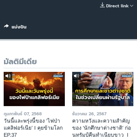
เรียนรู้ภาษาอังกฤษ
Direct link
พอดคาสต์
แบ่งปัน
ติดตามเรา
มัลติมีเดีย
เลือกภาษา
กุมภาพันธ์ 07, 2568
ธันวาคม 26, 2567
วันนี้และพรุ่งนี้ของ ‘ไฟป่า
ความหวังและความสำคัญ
แคลิฟอร์เนีย’ I คุยข้ามโลก
ของ 'นักศึกษาต่างชาติ' ก่อ
EP.37
นทรัมป์คืนทำเนียบขาว I