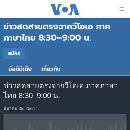
ลิ้งค์
เชื่อม
ข่าวสดสายตรงจากวีโอเอ ภาค
ต่อ
หน้าหลัก
ข้าม
ภาษาไทย 8:30–9:00 น.
ไป
โลก
เนื้อหา
สมัคร
เอเชีย
สมัคร
หลัก
สหรัฐฯ
ข้าม
มัลติมีเดีย
เกี่ยวกับ
สมัคร
ไป
ไทย
หน้า
ธุรกิจ
หลัก
ข่าวสดสายตรงจากวีโอเอ ภาคภาษา
ข้าม
วิทยาศาสตร์
ไทย 8:30–9:00 น.
ไป
สังคมและสุขภาพ
ที่
มีนาคม 08, 2564
การ
ไลฟ์สไตล์
ค้นหา
ตรวจสอบข่าว